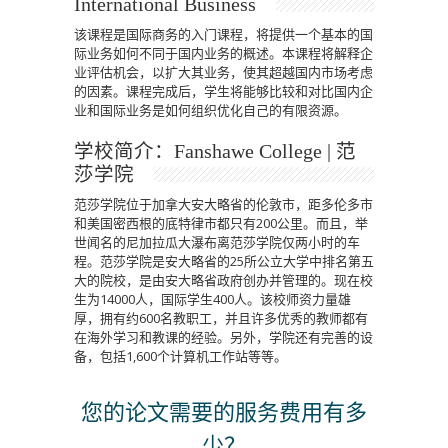
International Business
该课程是国际商务的入门课程，将提供一个基本的国
际业务如何不同于国内业务的概述。本课程将解释企
业评估机会，以扩大其业务，使其超越国内市场考虑
的因素。课程完成后，学生将能够比较和对比国内企
业和国际业务是如何组织优化自己的有限资源。
学校简介：Fanshawe College | 范
莎学院
范莎学院位于加拿大安大略省的伦敦市，距多伦多市
和美国密西根的底特律市都只有200公里。而且，举
世闻名的尼加拉瓜大瀑布离范莎学院仅两小时的车
程。范莎学院是安大略省的25所公立大学中排名第五
大的院校，是由安大略省政府创办并管理的。现在校
生为14000人，国际学生400人。该校师资力量雄
厚，拥有约600名教职工，并且许多优秀的教师都有
在海外学习和教课的经验。另外，学院还有完善的设
备，包括1,600个计算机工作站等等。
您的论文需要的服务费用有多
少？