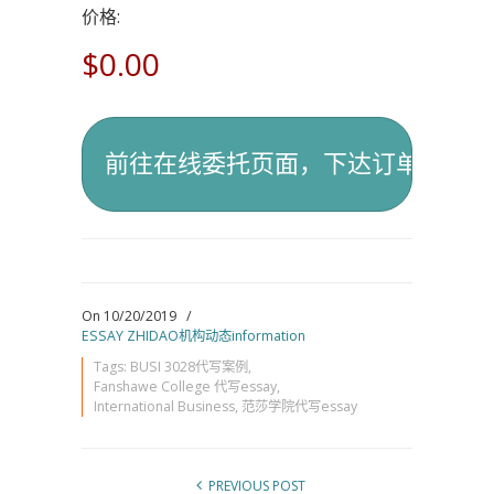
价格:
$0.00
On 10/20/2019
/
ESSAY ZHIDAO机构动态information
Tags:
BUSI 3028代写案例
,
Fanshawe College 代写essay
,
International Business
,
范莎学院代写essay
PREVIOUS POST