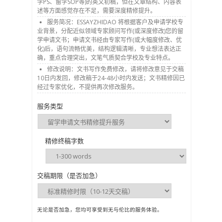
学PS、留学SOP等)的英文初稿，但在文章结构、内容表
述等方面感觉存在不足，需要深度精修提升。
服务简况：ESSAYZHIDAO 将根据客户及申请学校专
业背景，分配近似领域专家顾问写作(或深度修改)您的留
学申请文书；申请文书经由专家写作(或大幅度修改、优
化)后，语句流畅优美，结构逻辑清晰，专业想法表达正
确，重点合理突出，文笔气质契合学校及专业特点。
修改说明：文书写作免费修改，请将修改意见于交稿
10日内发回，修改稿于24-48小时内发送；文书精修因已
经过专家优化，不提供再次修改服务。
服务类型
精修终稿字数
交稿期限（是否加急）
无论是否加急，您均可享受到无与伦比的服务体验。