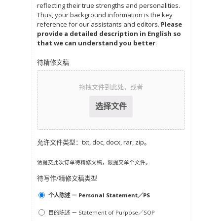
reflecting their true strengths and personalities.
Thus, your background information is the key
reference for our assistants and editors.
Please
provide a detailed description in English so
that we can understand you better
.
待精修文稿
拖拽文件到此处，或者
允许文件类型：txt, doc, docx, rar, zip。
请提交此次订单待精修文稿，限提交单个文件。
待写作/精修文稿类型
个人陈述 － Personal Statement／PS
目的陈述 － Statement of Purpose／SOP