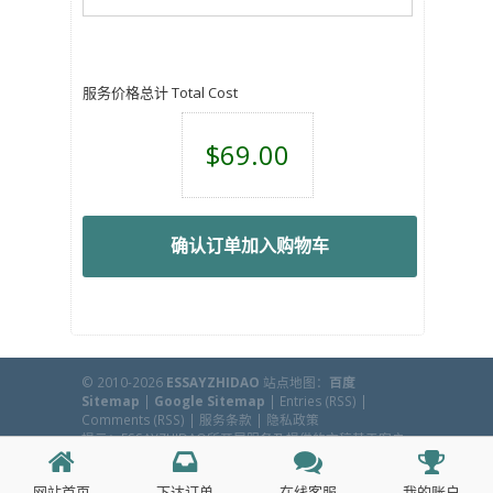
服务价格总计 Total Cost
$69.00
确认订单加入购物车
© 2010-2026
ESSAYZHIDAO
站点地图：
百度
Sitemap
|
Google Sitemap
|
Entries (RSS)
|
Comments (RSS)
|
服务条款
|
隐私政策
提示：ESSAYZHIDAO所开展服务及提供的文稿基于客户
所提供资料，客户可用于研究目的等方面，本机构不鼓
励、不提倡任何学术欺诈行为。
网站首页
下达订单
在线客服
我的账户