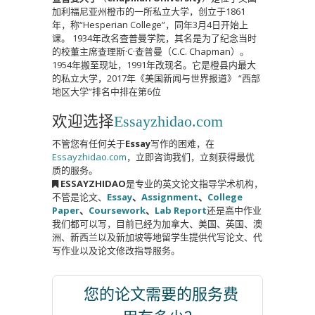
加利福尼亚州橙市的一所私立大学，创立于1861
年，称“Hesperian College”，同年3月4日开始上
课。 1934年改名查普曼学院，其名是为了纪念当时
的校董主席查理斯·C·查普曼（C.C. Chapman）。
1954年搬至现址，1991年改现名。它是橙县内最大
的私立大学，2017年《美国新闻与世界报道》 “西部
地区大学”排名中排在第6位
欢迎选择
Essayzhidao.com
不管您有任何关于
Essay
写作的困难，在
Essayzhidao.com
，立即咨询我们，立刻获得最优
质的服务。
ESSAYZHIDAO
是专业的英文论文指导学术机构，
不管是论文、
Essay
、
Assignment
、
College
Paper
、
Coursework
、
Lab Report
还是高中作业
我们都可以写，目前已经为加拿大、美国、英国、澳
洲、新西兰以及新加坡等地留学生提供代写论文、代
写作业以及论文修改指导服务。
您的论文需要的服务费