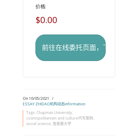
价格:
$0.00
On 10/05/2021
/
ESSAY ZHIDAO机构动态information
Tags:
Chapman University
,
cosmopolitanism and culture代写案例
,
social science
,
查普曼大学