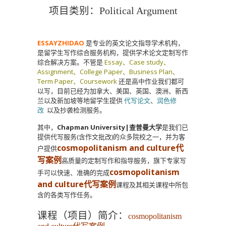
项目类别：Political Argument
ESSAYZHIDAO
是专业的英文论文指导学术机构，
是留学生写作综合服务机构，提供学术论文定制写作
综合解决方案。不管是
Essay、Case study、
Assignment、College Paper、Business Plan、
Term Paper、Coursework
还是高中作业我们都可
以写，目前已经为加拿大、美国、英国、澳洲、新西
兰以及新加坡等地留学生提供
代写论文
、
润色修
改
以及抄袭检测服务。
其中，
Chapman University|查普曼大学
是我们已
提供代写服务(含作文批改)的众多院校之一，并为客
cosmopolitanism and culture代
户提供
写案例
高质量的定制写作和指导服务，旗下专家写
cosmopolitanism
手可以快速、准确的完成
and culture代写案例
课程及其相关课程中所包
含的各类写作任务。
课程（项目）简介：
cosmopolitanism