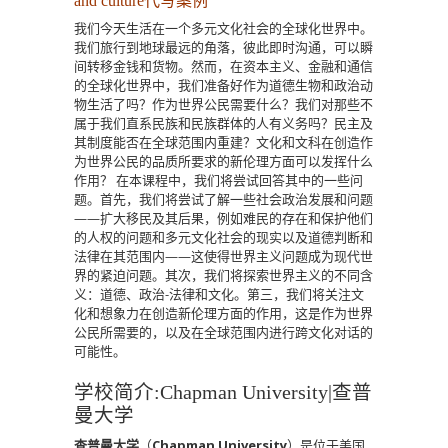
and culture代写案例
我们今天生活在一个多元文化社会的全球化世界中。
我们旅行到地球最远的角落，彼此即时沟通，可以瞬
间转移金钱和货物。然而，在资本主义、金融和通信
的全球化世界中，我们准备好作为道德生物和政治动
物生活了吗？作为世界公民需要什么？我们对那些不
属于我们直系民族和民族群体的人有义务吗？民主及
其制度能否在全球范围内重建？文化和文科在创造作
为世界公民的品质所要求的新伦理方面可以发挥什么
作用？ 在本课程中，我们将尝试回答其中的一些问
题。首先，我们将尝试了解一些社会政治发展和问题
——扩大移民及其后果，例如难民的存在和保护他们
的人权的问题和多元文化社会的现实以及道德判断和
法律在其范围内——这使得世界主义问题成为现代世
界的紧迫问题。其次，我们将探索世界主义的不同含
义：道德、政治-法律和文化。第三，我们将关注文
化和想象力在创造新伦理方面的作用，这是作为世界
公民所需要的，以及在全球范围内进行跨文化对话的
可能性。
学校简介:Chapman University|查普
曼大学
查普曼大学
（
Chapman University
）是位于美国