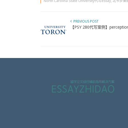
North Carolina State University代写essay
,
北卡罗莱纳
PREVIOUS POST
【PSY 280代写案例】perception 