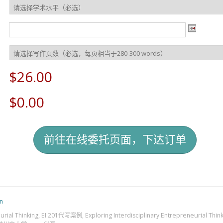
$26.00
$0.00
n
urial Thinking
,
EI 201代写案例
,
Exploring Interdisciplinary Entrepreneurial T