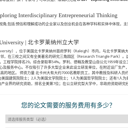
Interdisciplinary Entrepreneurial Thinking
视角,包括:预估和理解成功的企业家以及创业机会在各种学科和实体中体现，
te University | 北卡罗莱纳州立大学
University），位于美国北卡罗来纳州首府罗利（Raleigh）市内，与北卡罗莱纳大学教堂山分校 
ersity）相邻，在三校之间又有全美著名的研究三角园区（Research Triangle
学院排名29。综合录取率54%。罗利、德翰及教堂山自公元1959年设立三角研究园区（
心及服务中心。不仅吸引了许多大型企业来此设立研发单位，在附近设厂生产
高的地区。 师资力量 北卡州大有大约7000名教职员工，其中教授及科研人员
为美国建筑院院士；2人为美国文学院院士；1人为美国哲学院院士；还有1人为美
自产业界的研究资助，排名全美第7位；在公立研究型大学中，非政府资助研究经
您的论文需要的服务费用有多少？