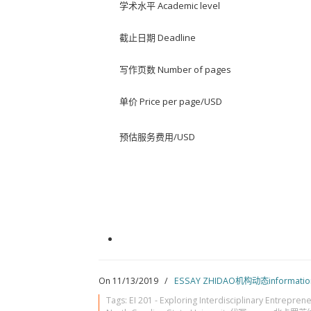
学术水平 Academic level
截止日期 Deadline
写作页数 Number of pages
单价 Price per page/USD
预估服务费用/USD
On 11/13/2019
/
ESSAY ZHIDAO机构动态informatio
Tags:
EI 201 - Exploring Interdisciplinary Entreprene