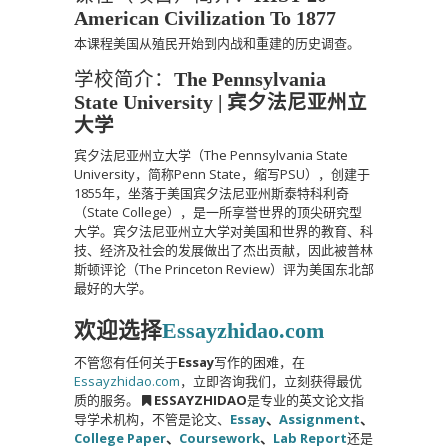
American Civilization To 1877
本课程美国从殖民开始到内战和重建的历史调查。
学校简介：
The Pennsylvania
State University | 宾夕法尼亚州立
大学
宾夕法尼亚州立大学（The Pennsylvania State
University，简称Penn State，缩写PSU），创建于
1855年，坐落于美国宾夕法尼亚州斯泰特科利奇
（State College），是一所享誉世界的顶尖研究型
大学。宾夕法尼亚州立大学对美国和世界的教育、科
技、经济及社会的发展做出了杰出贡献，因此被普林
斯顿评论（The Princeton Review）评为美国东北部
最好的大学。
欢迎选择
Essayzhidao.com
不管您有任何关于
Essay
写作的困难，在
Essayzhidao.com
，立即咨询我们，立刻获得最优
质的服务。
ESSAYZHIDAO
是专业的英文论文指
导学术机构，不管是论文、
Essay
、
Assignment
、
College Paper
、
Coursework
、
Lab Report
还是