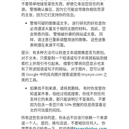
不要简单地接受某些东西，即使它来自您信任的来
源。
警惕确认偏见，因为它可能会导致你相信荒谬
的主张，因为它们支持你的信念。
警惕可疑的图像或文字。
进行研究的好处是你
必须通读大量关于相同主题的材料。
因此，您
会熟悉内容。
警惕被抄袭的网站或文章。
同
样，请注意已重新调整用途的图像。
这些迹象
表明潜在来源不可靠。
提示：有多种方法可以检查文本或图像是否为原创。
对于文本，只需复制一个短语或句子并将其粘贴到搜
索栏上并用引号引起来。
搜索引擎将向您显示也发
布了所述短语或句子的网站。
对于图片，您可以使
用 Google 中的反向图片搜索或使用 tinyeye.com 之
类的工具。
如果找不到来源，请将其删除。
有时你发誓你
知道某件事，但经过彻底搜索，你找不到任何
支持它的来源，那只能说明它不是真的。
不要
因为包含一条您只有 50% 把握的信息而冒着论
文的可信度的风险。
所有这些告诉你的是，你永远不应该只依赖一个来源
或一个人。
是的，换句话说，不要相信任何人。
你
需要先自己检查一下。
欢迎选择
Essayzhidao.com