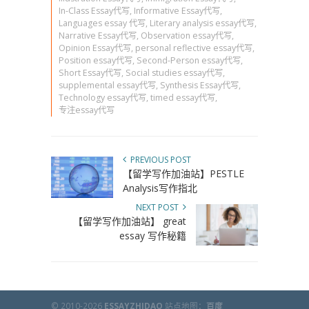
In-Class Essay代写
,
Informative Essay代写
,
Languages essay 代写
,
Literary analysis essay代写
,
Narrative Essay代写
,
Observation essay代写
,
Opinion Essay代写
,
personal reflective essay代写
,
Position essay代写
,
Second-Person essay代写
,
Short Essay代写
,
Social studies essay代写
,
supplemental essay代写
,
Synthesis Essay代写
,
Technology essay代写
,
timed essay代写
,
专注essay代写
PREVIOUS POST
【留学写作加油站】PESTLE
Analysis写作指北
NEXT POST
【留学写作加油站】 great
essay 写作秘籍
© 2010-2026
ESSAYZHIDAO
站点地图：
百度