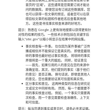
只是指互联网上没有出现在最佳教育搜索引擎
首页的“区域”。
这些通常是您需要订阅才能访
问的数据库。
即使您没有订阅这些数据库，您
也可以获得一些文章的预览，或者您可以在获
得目标文章的标题和作者姓名后查看其他地
方。
这些是寻找事实核查来源的好地方。
提示：熟悉在 Google 上更有效地搜索以获得更有针
对性的结果的技巧。
一些技术示例包括在关键字后
输入“site:.gov”以缩小将显示在结果中的网站集。
事实核查每一件事。
仅仅因为某件事被广泛传
播或相信并不能保证它是真实的。
即使是最琐
碎的事情也最好经过事实核查。
将琐碎的事实
弄错将是一个重大的尴尬。
同样，验证意见
——首先，如果引用的人的意见在您的来源中
准确呈现，其次，他们提到的事实（基于他们
的意见）是否正确。
换句话说，即使是其他人
的意见，您也需要验证其可信度和真实性。
区分事实和意见。
这两种类型的信息在研究论
文或论文中同样有用。
然而，每一个都需要不
同的事实核查过程。
例如，一个事实只需要再
次检查，而一个意见需要检查准确性、上下文
和可信度。
提示：每当您遇到事实或意见时，请务必寻求证据。