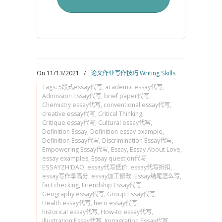
On 11/13/2021
/
论文作业写作技巧 Writing Skills
Tags:
5段式essay代写
,
academic essay代写
,
Admission Essay代写
,
brief paper代写
,
Chemistry essay代写
,
conventional essay代写
,
creative essay代写
,
Critical Thinking
,
Critique essay代写
,
Cultural essay代写
,
Definition Essay
,
Definition essay example
,
Definition Essay代写
,
Discrimination Essay代写
,
Empowering Essay代写
,
Essay
,
Essay About Love
,
essay examples
,
Essay question代写
,
ESSAYZHIDAO
,
essay代写低价
,
essay代写折扣
,
essay写作拿高分
,
essay加工修改
,
Essay结尾怎么写
,
fact checking
,
Friendship Essay代写
,
Geography essay代写
,
Group Essay代写
,
Health essay代写
,
hero essay代写
,
historical essay代写
,
How-to essay代写
,
Illustration Essay代写
,
Immigration Essay代写
,