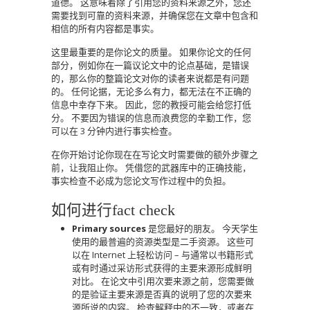
道德。
这意味着除了引用您的资料来源之外，您还
需要找到可靠的资料来源，并确保您在文章中包含和
相信的所有内容都是事实。
这里最重要的是你论文的质量。
如果你论文的任何
部分，例如你在一篇议论文中的论点基础，是错误
的，那么你的整篇论文对你的读者来说都是有问题
的。
任何论据，无论多么有力，都无法在不正确的
信息中幸存下来。
因此，您的教授可能会给您打低
分。
不要因为错误的信息而浪费您的辛勤工作，您
可以在 3 分钟内进行事实检查。
在你开始讨论你现在在写论文时需要做的额外步骤之
前，让我阻止你。
凭借您的武器库中的正确技能，
事实检查不必成为您论文写作过程中的负担。
如何进行fact check
Primary sources
是您最好的朋友。
今天学生
使用的最普遍的资源类型是二手资源。
这些可
以在 Internet 上轻松访问 – 与通常以书籍形式
或有时通过采访形式获得的主要来源形成鲜明
对比。
在论文中引用次要来源之前，您需要做
的是验证主要来源是否真的说明了您的次要来
源所说的内容。
检查解释中的不一致，或者在