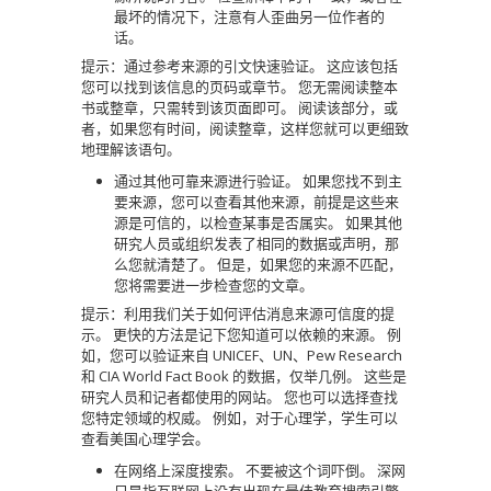
最坏的情况下，注意有人歪曲另一位作者的
话。
提示：通过参考来源的引文快速验证。
这应该包括
您可以找到该信息的页码或章节。
您无需阅读整本
书或整章，只需转到该页面即可。
阅读该部分，或
者，如果您有时间，阅读整章，这样您就可以更细致
地理解该语句。
通过其他可靠来源进行验证。
如果您找不到主
要来源，您可以查看其他来源，前提是这些来
源是可信的，以检查某事是否属实。
如果其他
研究人员或组织发表了相同的数据或声明，那
么您就清楚了。
但是，如果您的来源不匹配，
您将需要进一步检查您的文章。
提示：利用我们关于如何评估消息来源可信度的提
示。
更快的方法是记下您知道可以依赖的来源。
例
如，您可以验证来自 UNICEF、UN、Pew Research
和 CIA World Fact Book 的数据，仅举几例。
这些是
研究人员和记者都使用的网站。
您也可以选择查找
您特定领域的权威。
例如，对于心理学，学生可以
查看美国心理学会。
在网络上深度搜索。
不要被这个词吓倒。
深网