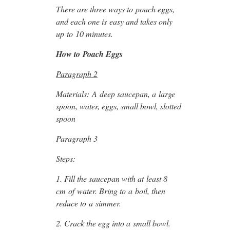
There are three ways to poach eggs,
and each one is easy and takes only
up to 10 minutes.
How to Poach Eggs
Paragraph 2
Materials: A deep saucepan, a large
spoon, water, eggs, small bowl, slotted
spoon
Paragraph 3
Steps:
1. Fill the saucepan with at least 8
cm of water. Bring to a boil, then
reduce to a simmer.
2. Crack the egg into a small bowl.