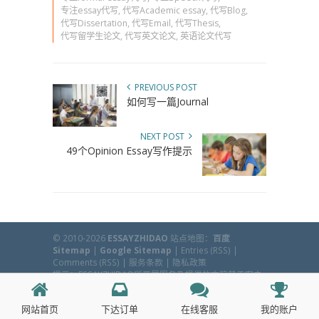
专注essay代写
,
代写Academic essay
,
代写Blog
,
代写Dissertation
,
代写Email
,
代写Thesis
,
代写留学生论文
,
代写英文论文
,
英语论文代写
PREVIOUS POST
如何写一篇Journal
NEXT POST
49个Opinion Essay写作提示
© 2010-2026
ESSAYZHIDAO
站点地图：
百度
Sitemap
|
Google Sitemap
|
Entries (RSS)
|
Comments (RSS)
|
服务条款
|
隐私政策
提示：ESSAYZHIDAO所开展服务及提供的文稿基于客户
所提供资料，客户可用于研究目的等方面，本机构不鼓
励、不提倡任何学术欺诈行为。
网站首页
下达订单
在线客服
我的账户
Back to Top