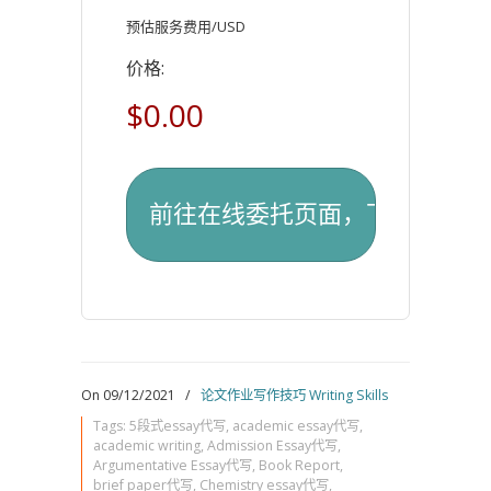
预估服务费用/USD
价格:
$0.00
On 09/12/2021
/
论文作业写作技巧 Writing Skills
Tags:
5段式essay代写
,
academic essay代写
,
academic writing
,
Admission Essay代写
,
Argumentative Essay代写
,
Book Report
,
brief paper代写
,
Chemistry essay代写
,