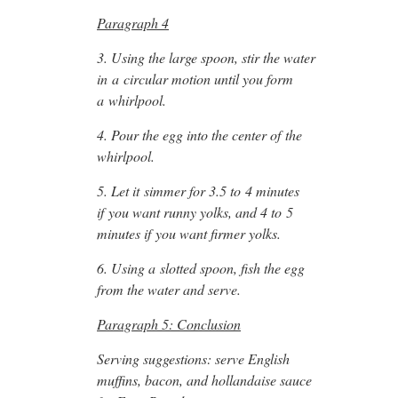
Paragraph 4
3. Using the large spoon, stir the water
in a circular motion until you form
a whirlpool.
4. Pour the egg into the center of the
whirlpool.
5. Let it simmer for 3.5 to 4 minutes
if you want runny yolks, and 4 to 5
minutes if you want firmer yolks.
6. Using a slotted spoon, fish the egg
from the water and serve.
Paragraph 5: Conclusion
Serving suggestions: serve English
muffins, bacon, and hollandaise sauce