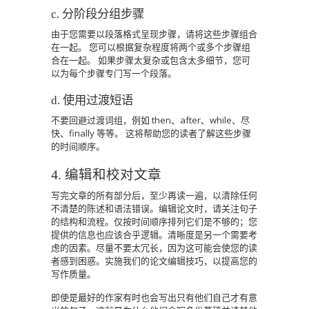
c.
分阶段分组步骤
由于您需要以段落格式呈现步骤，请将这些步骤组合
在一起。
您可以根据复杂程度将两个或多个步骤组
合在一起。
如果步骤太复杂或包含太多细节，您可
以为每个步骤专门写一个段落。
d.
使用过渡短语
不要回避过渡词组，例如 then、after、while、尽
快、finally 等等。
这将帮助您的读者了解这些步骤
的时间顺序。
4.
编辑和校对文章
写完文章的所有部分后，至少再读一遍，以清除任何
不清楚的陈述和语法错误。编辑论文时，请关注句子
的结构和流程。仅按时间顺序排列它们是不够的；您
提供的信息也应该合乎逻辑。清晰度是另一个需要考
虑的因素。尽量不要太冗长，因为这可能会使您的读
者感到困惑。实施我们的论文编辑技巧，以提高您的
写作质量。
即使是最好的作家有时也会写出只有他们自己才有意