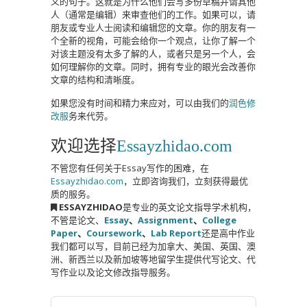
义的句子。这就是为什么他们会写多份草稿并请其他
人（通常是编辑）来审查他们的工作。如果可以，请
朋友或专业人士阅读和编辑您的文章。你的朋友有一
个全新的视角，可能会给你一个观点，让你了解一个
对该主题没有太多了解的人，或者只是另一个人，会
如何理解你的文章。同时，拥有专业的眼光会改善你
文章的结构和清晰度。
如果您没有时间和精力来应对，可以由我们的
润色修
改服
务来代劳。
欢迎选择
Essayzhidao.com
不管您有任何关于Essay写作的困难，在
Essayzhidao.com
，立即咨询我们，立刻获得最优
质的服务。
ESSAYZHIDAO
是专业的英文论文指导学术机构，
不管是论文、
Essay
、
Assignment
、
College
Paper
、
Coursework
、
Lab Report
还是高中作业
我们都可以写，目前已经为加拿大、美国、英国、澳
洲、新西兰以及新加坡等地留学生提供代写论文、代
写作业以及论文修改指导服务。