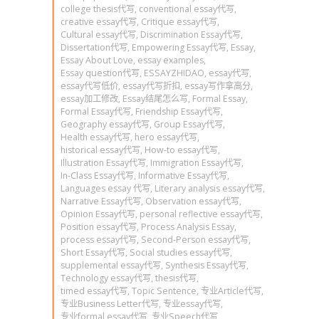
college thesis代写
,
conventional essay代写
,
creative essay代写
,
Critique essay代写
,
Cultural essay代写
,
Discrimination Essay代写
,
Dissertation代写
,
Empowering Essay代写
,
Essay
,
Essay About Love
,
essay examples
,
Essay question代写
,
ESSAYZHIDAO
,
essay代写
,
essay代写低价
,
essay代写折扣
,
essay写作拿高分
,
essay加工修改
,
Essay结尾怎么写
,
Formal Essay
,
Formal Essay代写
,
Friendship Essay代写
,
Geography essay代写
,
Group Essay代写
,
Health essay代写
,
hero essay代写
,
historical essay代写
,
How-to essay代写
,
Illustration Essay代写
,
Immigration Essay代写
,
In-Class Essay代写
,
Informative Essay代写
,
Languages essay 代写
,
Literary analysis essay代写
,
Narrative Essay代写
,
Observation essay代写
,
Opinion Essay代写
,
personal reflective essay代写
,
Position essay代写
,
Process Analysis Essay
,
process essay代写
,
Second-Person essay代写
,
Short Essay代写
,
Social studies essay代写
,
supplemental essay代写
,
Synthesis Essay代写
,
Technology essay代写
,
thesis代写
,
timed essay代写
,
Topic Sentence
,
专业Article代写
,
专业Business Letter代写
,
专业essay代写
,
专业formal essay代写
,
专业Speech代写
,