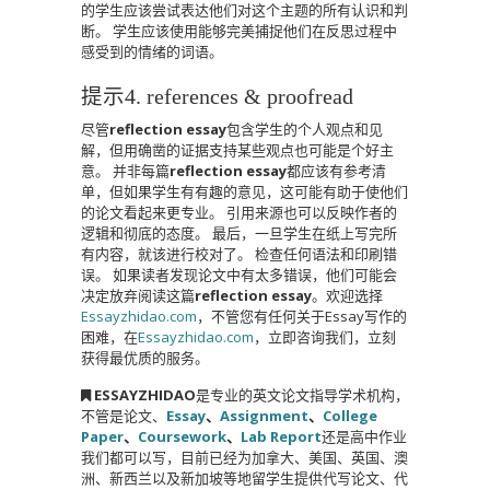
的学生应该尝试表达他们对这个主题的所有认识和判
断。
学生应该使用能够完美捕捉他们在反思过程中
感受到的情绪的词语。
提示4. references & proofread
尽管
reflection essay
包含学生的个人观点和见
解，但用确凿的证据支持某些观点也可能是个好主
意。
并非每篇
reflection essay
都应该有参考清
单，但如果学生有有趣的意见，这可能有助于使他们
的论文看起来更专业。
引用来源也可以反映作者的
逻辑和彻底的态度。
最后，一旦学生在纸上写完所
有内容，就该进行校对了。
检查任何语法和印刷错
误。
如果读者发现论文中有太多错误，他们可能会
决定放弃阅读这篇
reflection essay
。
欢迎选择
Essayzhidao.com
，不管您有任何关于Essay写作的
困难，在
Essayzhidao.com
，立即咨询我们，立刻
获得最优质的服务。
ESSAYZHIDAO
是专业的英文论文指导学术机构，
不管是论文、
Essay
、
Assignment
、
College
Paper
、
Coursework
、
Lab Report
还是高中作业
我们都可以写，目前已经为加拿大、美国、英国、澳
洲、新西兰以及新加坡等地留学生提供代写论文、代