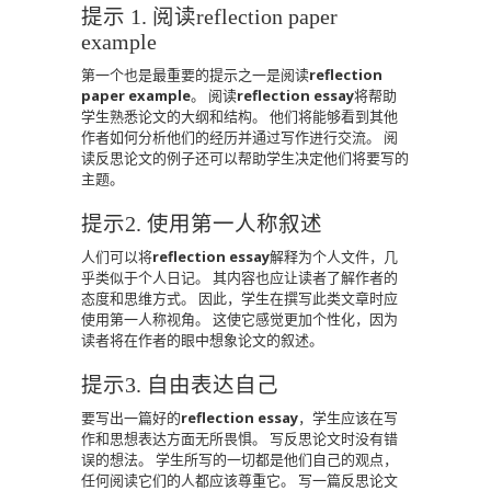
提示 1. 阅读reflection paper
example
第一个也是最重要的提示之一是阅读
reflection
paper example
。
阅读
reflection essay
将帮助
学生熟悉论文的大纲和结构。
他们将能够看到其他
作者如何分析他们的经历并通过写作进行交流。
阅
读反思论文的例子还可以帮助学生决定他们将要写的
主题。
提示2.
使用第一人称叙述
人们可以将
reflection essay
解释为个人文件，几
乎类似于个人日记。
其内容也应让读者了解作者的
态度和思维方式。
因此，学生在撰写此类文章时应
使用第一人称视角。
这使它感觉更加个性化，因为
读者将在作者的眼中想象论文的叙述。
提示3.
自由表达自己
要写出一篇好的
reflection essay
，学生应该在写
作和思想表达方面无所畏惧。
写反思论文时没有错
误的想法。
学生所写的一切都是他们自己的观点，
任何阅读它们的人都应该尊重它。
写一篇反思论文