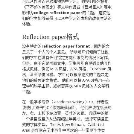
可以从作者的经验和领悟中学习。
教授们经常使用
《了不起的盖茨比》等文学作品或《面对巨人》等电
影作为
college reflection paper
的主题。
这使他
们的学生能够获得可以从中学习的虚构的改变生活的
体验。
Reflection paper格式
没有特定的
reflection paper format
，因为论文
是关于一个人的个人意见。
所以老师们倾向于让他
们的学生在没有任何特定方向和限制的情况下写作。
但是，由于它是书面文件，学生可能会遵循其他写作
格式风格，例如 MLA 风格、APA 风格、Turabian 风
格，甚至哈佛风格。
学生可以根据论文的主题决定
他们的反思论文格式。
他们可以将 APA 风格用于心
理学和科学主题，或者更喜欢 MLA 风格的人文学科
主题。
在一般学术写作（ academic writing ）中，作者应
该使用“双倍行距”作为段落间距。
他们应该在纸张的
左、右、上和下端放置一英寸的边距。
段落中的第
一个条目应至少从边距缩进半英寸。
选择可读且正
式的字体类型。
Times New Roman、Calibri 和
Arial 是作家在学术写作中喜欢的一些常见字体类