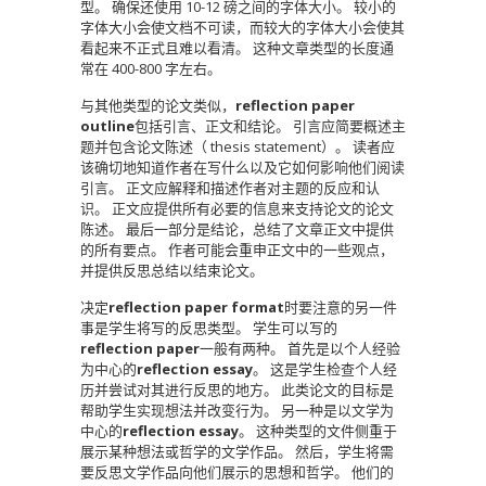
型。
确保还使用 10-12 磅之间的字体大小。
较小的
字体大小会使文档不可读，而较大的字体大小会使其
看起来不正式且难以看清。
这种文章类型的长度通
常在 400-800 字左右。
与其他类型的论文类似，
reflection paper
outline
包括引言、正文和结论。
引言应简要概述主
题并包含论文陈述（ thesis statement）。
读者应
该确切地知道作者在写什么以及它如何影响他们阅读
引言。
正文应解释和描述作者对主题的反应和认
识。
正文应提供所有必要的信息来支持论文的论文
陈述。
最后一部分是结论，总结了文章正文中提供
的所有要点。
作者可能会重申正文中的一些观点，
并提供反思总结以结束论文。
决定
reflection paper format
时要注意的另一件
事是学生将写的反思类型。
学生可以写的
reflection paper
一般有两种。
首先是以个人经验
为中心的
reflection essay
。
这是学生检查个人经
历并尝试对其进行反思的地方。
此类论文的目标是
帮助学生实现想法并改变行为。
另一种是以文学为
中心的
reflection essay
。
这种类型的文件侧重于
展示某种想法或哲学的文学作品。
然后，学生将需
要反思文学作品向他们展示的思想和哲学。
他们的