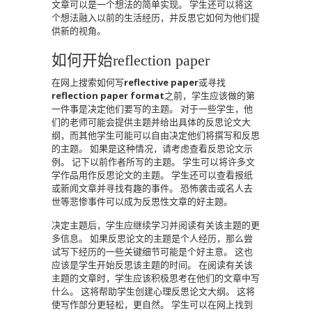
文章可以是一个想法的简单实现。
学生还可以将这
个想法融入以前的生活经历，并反思它如何为他们提
供新的视角。
如何开始reflection paper
在网上搜索如何写
reflective paper
或寻找
reflection paper format
之前，学生应该做的第
一件事是决定他们要写的主题。
对于一些学生，他
们的老师可能会提供主题并给出具体的反思论文大
纲，而其他学生可能可以自由决定他们将撰写和反思
的主题。
如果是这种情况，请考虑查看反思论文示
例。
记下以前作者所写的主题。
学生可以将许多文
学作品用作反思论文的主题。
学生还可以查看报纸
或新闻文章并寻找有趣的事件。
恐怖袭击或名人去
世等悲惨事件可以成为反思性文章的好主题。
决定主题后，学生应继续学习并阅读有关该主题的更
多信息。
如果反思论文的主题是个人经历，那么尝
试写下经历的一些关键细节可能是个好主意。
这也
应该是学生开始反思该主题的时间。
在阅读有关该
主题的文章时，学生应该积极思考在他们的文章中写
什么。
这将帮助学生创建心理反思论文大纲。
这将
使写作部分更轻松，更自然。
学生可以在网上找到