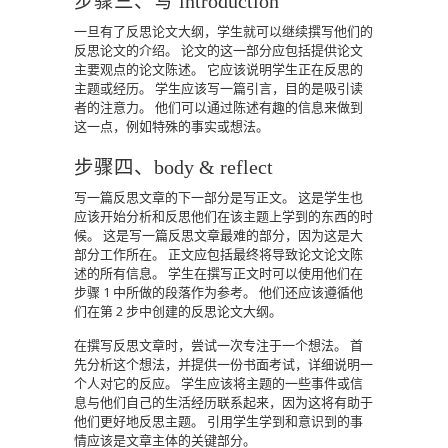
步骤三、写 introduction
一旦有了反思论文大纲，学生就可以继续撰写他们的
反思论文的介绍。
论文的这一部分应包括提供论文
主要观点的论文陈述。
它应该说明学生正在反思的
主题或经历。
学生应该写一篇引言，目的是吸引读
者的注意力。
他们可以通过陈述有趣的信息来做到
这一点，例如特殊的事实或想法。
步骤四、body & reflect
写一篇反思文章的下一部分是写正文。
这是学生也
应该开始分析和反思他们在该主题上学到的东西的时
候。
这是写一篇反思文章最难的部分，因为这是大
部分工作所在。
正文应包括最终将导致论文论文陈
述的所有信息。
学生在撰写正文时可以使用他们在
步骤 1 中所做的段落作为参考。
他们还应该遵循他
们在第 2 步中创建的反思论文大纲。
在撰写反思文章时，尝试一次专注于一个想法。
首
先分析这个想法，并提供一份书面考试，详细说明一
个人对它的反应。
学生应该将主题的一些事件或信
息与他们自己的生活经历联系起来，因为这将有助于
他们更好地反思主题。
引用学生学到和意识到的事
情应该是文章主体的关键部分。