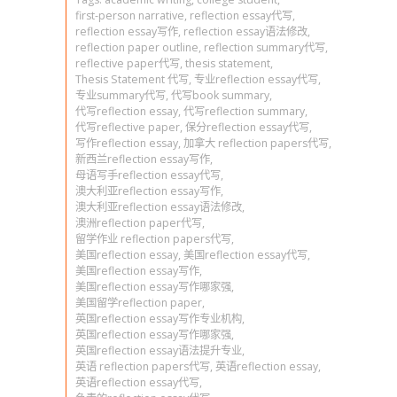
first-person narrative
,
reflection essay代写
,
reflection essay写作
,
reflection essay语法修改
,
reflection paper outline
,
reflection summary代写
,
reflective paper代写
,
thesis statement
,
Thesis Statement 代写
,
专业reflection essay代写
,
专业summary代写
,
代写book summary
,
代写reflection essay
,
代写reflection summary
,
代写reflective paper
,
保分reflection essay代写
,
写作reflection essay
,
加拿大 reflection papers代写
,
新西兰reflection essay写作
,
母语写手reflection essay代写
,
澳大利亚reflection essay写作
,
澳大利亚reflection essay语法修改
,
澳洲reflection paper代写
,
留学作业 reflection papers代写
,
美国reflection essay
,
美国reflection essay代写
,
美国reflection essay写作
,
美国reflection essay写作哪家强
,
美国留学reflection paper
,
英国reflection essay写作专业机构
,
英国reflection essay写作哪家强
,
英国reflection essay语法提升专业
,
英语 reflection papers代写
,
英语reflection essay
,
英语reflection essay代写
,