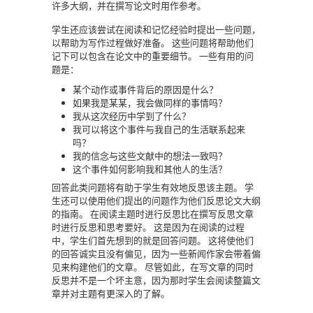
许多大纲，并在撰写论文时用作参考。
学生还应该尝试在阅读和记忆经验时提出一些问题，
以帮助为写作过程做好准备。
这些问题将帮助他们
记下可以包含在论文中的重要细节。
一些有用的问
题是：
某个动作或事件背后的原因是什么？
如果我是某某，我会做同样的事情吗？
我从这次经历中学到了什么？
我可以将这个事件与我自己的生活联系起来
吗？
我的信念与这些文献中的想法一致吗？
这个事件如何影响我和其他人的生活？
回答此类问题将有助于学生有效地反思该主题。
学
生还可以使用他们提出的问题作为他们反思论文大纲
的指南。
在阅读主题时进行反思比在撰写反思文章
时进行反思和思考要好。
这是因为在阅读的过程
中，学生们首先想到的就是回答问题。
这将使他们
的回答诚实且没有偏见，因为一些新闻作家会带着偏
见来构建他们的文章。
尽管如此，在写文章的同时
反思并不是一个坏主意，因为那时学生会阅读整篇文
章并对主题有更深入的了解。