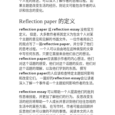
个人化的陈述，可以深入了解作者的思维过程。
如
果主题是改变生活的经历，则论文可能包含作者的认
识和信念的变化。
Reflection paper 的定义
reflection paper
或
reflection essay
没有官方
定义。
但是，大多数作者将其定义为包含个人对某
个主题的意见和见解的书面文件。
一位作者用自己
的观点写了一篇
reflective paper
，并分享了他们
的思考过程。
一个人可以自由地在这种类型的文章
中写任何东西，只要它直接来自他们自己的想法。
reflection paper
应该展示作者的内心想法，他们
对这个话题的感受，他们对这个话题的反应，他们对
这个话题的理解，以及他们学到的东西。
撰写
reflection paper
的人应该检查特定主题如何影响
和改变它们。
一篇好的
reflection essay
会让读者
深入了解一个事件或一个主题如何影响作者的生活。
reflection essay
可以帮助一个人提高他们的批判
性思维技能，并更加了解他们的行为。
反思改变生
活的经历将帮助一个人成长并意识到他们往往忽视的
生活中的某些方面。
在写作时，作者可能会回顾并
反思他们本可以做的不同的事情。
阅读本文的人也