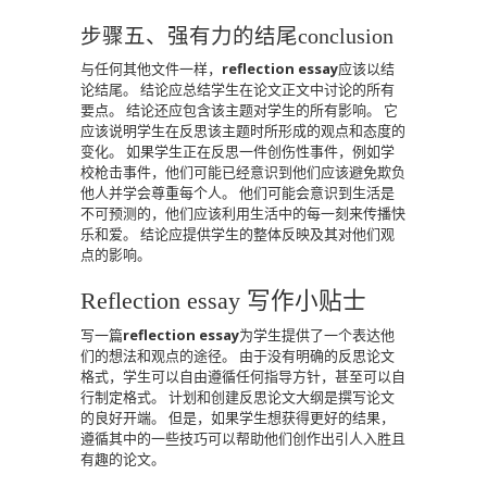
步骤五、强有力的结尾conclusion
与任何其他文件一样，
reflection essay
应该以结
论结尾。
结论应总结学生在论文正文中讨论的所有
要点。
结论还应包含该主题对学生的所有影响。
它
应该说明学生在反思该主题时所形成的观点和态度的
变化。
如果学生正在反思一件创伤性事件，例如学
校枪击事件，他们可能已经意识到他们应该避免欺负
他人并学会尊重每个人。
他们可能会意识到生活是
不可预测的，他们应该利用生活中的每一刻来传播快
乐和爱。
结论应提供学生的整体反映及其对他们观
点的影响。
Reflection essay 写作小贴士
写一篇
reflection essay
为学生提供了一个表达他
们的想法和观点的途径。
由于没有明确的反思论文
格式，学生可以自由遵循任何指导方针，甚至可以自
行制定格式。
计划和创建反思论文大纲是撰写论文
的良好开端。
但是，如果学生想获得更好的结果，
遵循其中的一些技巧可以帮助他们创作出引人入胜且
有趣的论文。