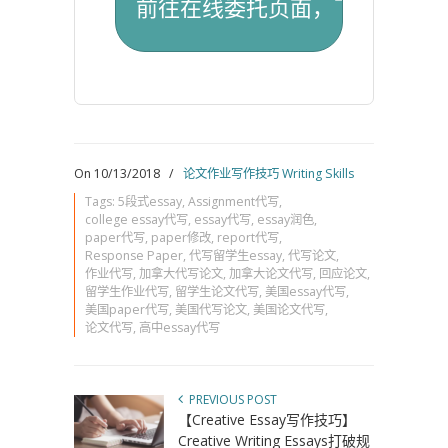
On 10/13/2018
/
论文作业写作技巧 Writing Skills
Tags:
5段式essay
,
Assignment代写
,
college essay代写
,
essay代写
,
essay润色
,
paper代写
,
paper修改
,
report代写
,
Response Paper
,
代写留学生essay
,
代写论文
,
作业代写
,
加拿大代写论文
,
加拿大论文代写
,
回应论文
,
留学生作业代写
,
留学生论文代写
,
美国essay代写
,
美国paper代写
,
美国代写论文
,
美国论文代写
,
论文代写
,
高中essay代写
PREVIOUS POST
【Creative Essay写作技巧】
Creative Writing Essays打破规