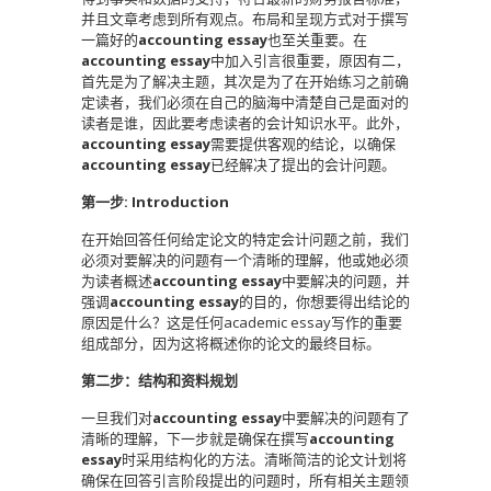
并且文章考虑到所有观点。布局和呈现方式对于撰写
一篇好的
accounting essay
也至关重要。在
accounting essay
中加入引言很重要，原因有二，
首先是为了解决主题，其次是为了在开始练习之前确
定读者，我们必须在自己的脑海中清楚自己是面对的
读者是谁，因此要考虑读者的会计知识水平。此外，
accounting essay
需要提供客观的结论，以确保
accounting essay
已经解决了提出的会计问题。
第一步: Introduction
在开始回答任何给定论文的特定会计问题之前，我们
必须对要解决的问题有一个清晰的理解，他或她必须
为读者概述
accounting essay
中要解决的问题，并
强调
accounting essay
的目的，你想要得出结论的
原因是什么？这是任何academic essay写作的重要
组成部分，因为这将概述你的论文的最终目标。
第二步：结构和资料规划
一旦我们对
accounting essay
中要解决的问题有了
清晰的理解，下一步就是确保在撰写
accounting
essay
时采用结构化的方法。清晰简洁的论文计划将
确保在回答引言阶段提出的问题时，所有相关主题领