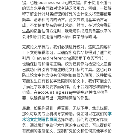
键，也是 business writing的关键。由于使用不适当
的语言水平会导致对读者缺乏吸引力，例如，一篇解
释了解会计对财务经理的好处的会计论文将需要使用
简单、清晰和简洁的语言。论文应该用基本语言写
成，不要使用复杂的会计术语。然而，在讨论金融衍
生品的适当估值方法时，我峨嵋你必须具备高水平的
会计知识并使用适当的术语和首字母缩略词。
完成论文草稿后，我们必须进行校对，这既是内容和
上下文的编辑练习，以确保所有作品都得到了适当的
引用（Harvard referencing通常用于商务写作），
也确保拼写和语法正确。校对还将作为检查论文是否
已成功回答引言中概述的论文目标的工具。这也可以
防止论文中包含没有任何附加价值的段落，这种情况
可能发生在有较长字数限制的论文中，我们可能会为
了满足字数限制要求而写作，而不会为内容增加任何
价值。在
accounting essay
中避免这种情况很重
要，以确保撰写出一篇清晰简洁的作品。
最后，如果你感到一筹莫展，无从下手，焦头烂额，
那么可以向专业机构寻求帮助。例如可以在我们的
学
术论文定制写作页面
选择帮助。我们的论文写作服
务，通过我们专业学术作家的专业知识，可以提供所
有原创的定制论文、定制研究论文和任何其他学术论