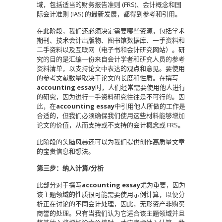
域，包括适当的财务报告准则 (FRS)、会计概念和国
际会计准则 (IAS) 的最新发展，都得到参考和引用。
在此阶段，我们还必须决定需要哪些资源，包括学术
期刊、技术会计出版物、图书馆数据库、一手资料和
二手资料以及互联网（电子书和会计研究网站）。研
究的目的是汇编一份来自会计学者和研究人员的参考
资料清单，以支持论文中表达的观点和意见。要使用
的参考文献数量取决于论文的长度和性质。在撰写
accounting essay
时，人们经常需要使用他人进行
的研究，因为进行一手资料研究往往是不可行的。因
此，在
accounting essay
中引用他人所做的工作是
合适的，但我们必须确保我们使用这些材料能够增加
论文的价值，从而支持或不支持的会计概念或 FRS。
此阶段的头脑风暴还可以为我们提供创作高质量文章
的宝贵信息和想法。
第三步：纳入计算/分析
此部分对于撰写
accounting essay
尤为重要，因为
该主题领域的性质很可能需要使用示例计算，以便分
析正在讨论的不同会计处理，因此，无形资产非购买
商誉的处理。只有当我们认为它适合该主题领域并且