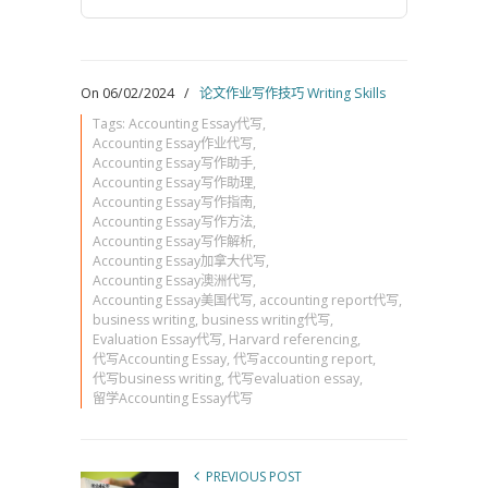
On 06/02/2024
/
论文作业写作技巧 Writing Skills
Tags:
Accounting Essay代写
,
Accounting Essay作业代写
,
Accounting Essay写作助手
,
Accounting Essay写作助理
,
Accounting Essay写作指南
,
Accounting Essay写作方法
,
Accounting Essay写作解析
,
Accounting Essay加拿大代写
,
Accounting Essay澳洲代写
,
Accounting Essay美国代写
,
accounting report代写
,
business writing
,
business writing代写
,
Evaluation Essay代写
,
Harvard referencing
,
代写Accounting Essay
,
代写accounting report
,
代写business writing
,
代写evaluation essay
,
留学Accounting Essay代写
PREVIOUS POST