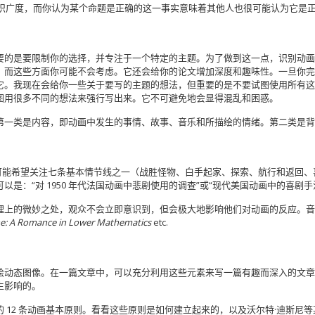
主题的知识广度，而你认为​​某个命题是正确的这一事实意味着其他人也很可能认为它是
要的是要限制你的选择，并专注于一个特定的主题。为了做到这一点，识别动画
，而这些方面你可能不会考虑。它还会给你的论文增加深度和趣味性。一旦你完
它。我现在会给你一些关于要写的主题的想法，但重要的是不要试图使用所有这
图用很多不同的想法来强行写出来。它不可避免地会显得混乱和困惑。
第一类是内容，即动画中发生的事情、故事、音乐和所描绘的情绪。第二类是背
您可能希望关注七条基本情节线之一（战胜怪物、白手起家、探索、航行和返回
是：“对 1950 年代法国动画中悲剧使用的调查”或“现代美国动画中的喜剧
理上的微妙之处，观众不会立即意识到，但会极大地影响他们对动画的反应。音
ne: A Romance in Lower Mathematics
etc.
绘动态图像。在一篇文章中，可以充分利用这些元素来写一篇有趣而深入的文章
生影响的。
 12 条动画基本原则。看看这些原则是如何建立起来的，以及沃尔特·迪斯尼