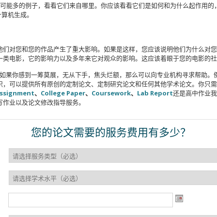
到尽可能多的例子，看看它们来自哪里。你应该看看它们是如何和为什么起作用
计算机生成。
他们对您和您的作品产生了重大影响。如果是这样，您应该说明他们为什么对您
一类电影，它的影响力以及多年来它对观众的影响。这应该着眼于您的电影的社
如果你感到一筹莫展，无从下手，焦头烂额，那么可以向专业机构寻求帮助。
识，可以提供所有原创的定制论文、定制研究论文和任何其他学术论文。你只
ssignment
、
College Paper
、
Coursework
、
Lab Report
还是高中作业我
写作业以及论文修改指导服务。
您的论文需要的服务费用有多少？