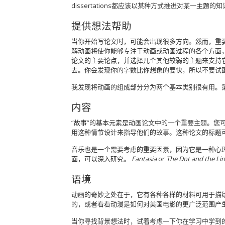
dissertations都应该以某种方式推进对某一
提供想法帮助
当你开始写论文时，可能会出现很多方向。然而，重
解动画将使你能够专注于动画或动画过程的各个方面
论文的主要论点，并选择几个其他较弱的主题来支持
去。你会发现你的字数比你想象的要快，所以不要试
我发现将动画的组成部分分为两个基本类别很有用。
内容
“故事”的基本元素是动画论文中的一个重要主题。
用这种情节设计来指导他们的故事。这种论文的标题可以
音乐也是一个需要考虑的重要因素，因为它是一种心
面，可以深入研究。
Fantasia
or
The Dot and the Li
语境
动画的奇妙之处在于，它有各种各样的材料可用于描
的，或者看看动漫是如何对美国电影的更广泛范围产
当你寻找背景想法时，试着考虑一下你在学习中学到的