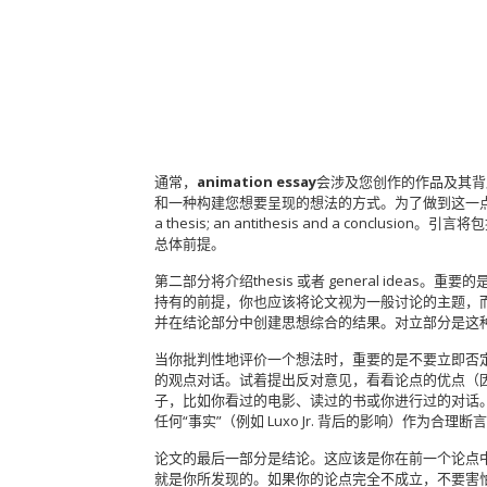
通常，
animation essay
会涉及您创作的作品及其背
和一种构建您想要呈现的想法的方式。为了做到这一
a thesis; an antithesis and a
总体前提。
第二部分将介绍thesis 或者 general i
持有的前提，你也应该将论文视为一般讨论的主题，
并在结论部分中创建思想综合的结果。对立部分是这
当你批判性地评价一个想法时，重要的是不要立即否
的观点对话。试着提出反对意见，看看论点的优点（
子，比如你看过的电影、读过的书或你进行过的对话
任何“事实”（例如 Luxo Jr. 背后的影响）作为合
论文的最后一部分是结论。这应该是你在前一个论点
就是你所发现的。如果你的论点完全不成立，不要害怕