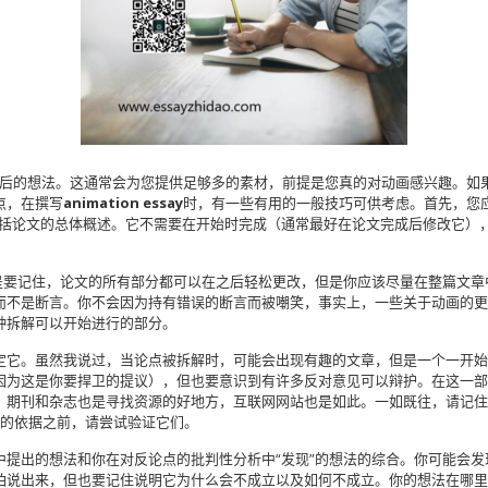
后的想法。这通常会为您提供足够多的素材，前提是您真的对动画感兴趣。如
点，在撰写
animation essay
时，有一些有用的一般技巧可供考虑。首先，您应该按
 conclusion。引言将包括论文的总体概述。它不需要在开始时完成（通常最好在论文完
deas。重要的是要记住，论文的所有部分都可以在之后轻松更改，但是你应该尽量在整
而不是断言。你不会因为持有错误的断言而被嘲笑，事实上，一些关于动画的更
种拆解可以开始进行的部分。
定它。虽然我说过，当论点被拆解时，可能会出现有趣的文章，但是一个一开始
因为这是你要捍卫的提议），但也要意识到有许多反对意见可以辩护。在这一部
。期刊和杂志也是寻找资源的好地方，互联网网站也是如此。一如既往，请记住
理断言的依据之前，请尝试验证它们。
中提出的想法和你在对反论点的批判性分析中“发现”的想法的综合。你可能会
说出来，但也要记住说明它为什么会不成立以及如何不成立。你的想法在哪里薄弱