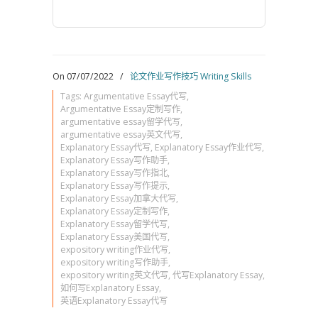
On 07/07/2022
/
论文作业写作技巧 Writing Skills
Tags:
Argumentative Essay代写
,
Argumentative Essay定制写作
,
argumentative essay留学代写
,
argumentative essay英文代写
,
Explanatory Essay代写
,
Explanatory Essay作业代写
,
Explanatory Essay写作助手
,
Explanatory Essay写作指北
,
Explanatory Essay写作提示
,
Explanatory Essay加拿大代写
,
Explanatory Essay定制写作
,
Explanatory Essay留学代写
,
Explanatory Essay美国代写
,
expository writing作业代写
,
expository writing写作助手
,
expository writing英文代写
,
代写Explanatory Essay
,
如何写Explanatory Essay
,
英语Explanatory Essay代写