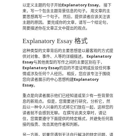
以定义主题的句子开始
Explanatory Essay
。 接下
来，写一个包含主题背景信息的句子。 用文章的主
要思想再写一个句子。 然后，提供读者应该关注该
主题的原因。 要完成你的文章，请写一个结论句，
简要描述你在文章正文中提出的观点。
Explanatory Essay 格式
这种类型的文章背后的主要思想是以最客观的方式提
供对对象、事件、人等的详细描述。
Explanatory
Essay
与其他类型的写作之间的主要区别在于，
Explanatory Essay
的目的不是证明或反驳任何事
情或涉及任何个人经历。 相反，您应该专注于围绕
您向读者展示的中心思想构建
Explanatory
Essay
。
重点是向读者展示他们已经知道或至少有一些背景信
息的新观点。 但是，您需要进行研究，分析它，然
后以一种令人兴奋的方式将它们放在一起，这样您的
读者就不会感到无聊。 在撰写此类文章时，请记
住，您需要遵守下面提供的特定格式，并避免任何直
接的指责、攻击其他作者和判断。
另一方面，如果您遇到无法自行解决的特定问题，请