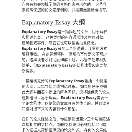
向具有相关领域学位的合格作家寻求帮助。 这些作
家将确保您的论文是原创的，并按照最高标准撰写。
Explanatory Essay 大纲
Explanatory Essay
是一篇简短的文章，用于解释
和描述某事。 这种类型的内容通常涉及物理对象、
建筑物或事件，尽管它也可以包含抽象概念。
Explanatory Essay
旨在以合乎逻辑，连贯的方式
解释事物。 在创建解释时，清晰的写作是必不可少
的，这样读者才能彻底理解主题。 尽管看起来相对
简单，但
Explanatory Essay
的结构比看起来要复
杂得多。
一篇结构充分的
Explanatory Essay
包括一个特定
的大纲，以指导您完成初稿过程。 如果您仔细遵循
此大纲并回答它提出的所有问题，您将确保您的论文
逻辑组织且易于理解。
Explanatory Essay
需要一
个论文陈述，以便您的文章具有总体目的，并且读者
知道对接下来的内容有什么期望。
在你的论文陈述之后，你应该提出至少三个与该陈述
直接相关的支持点。 您的支持论点必须包括尽可能
多的证据来帮助证明您的论文陈述。 在你的文章结