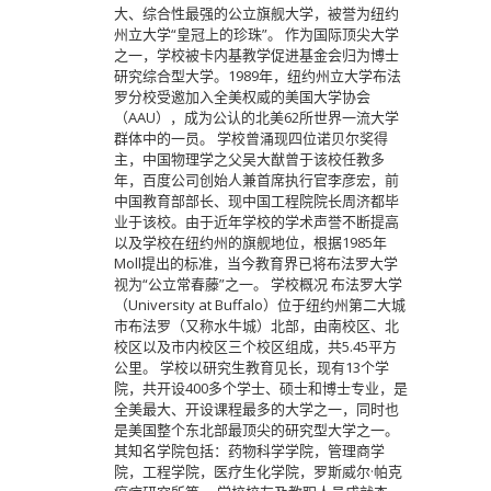
大、综合性最强的公立旗舰大学，被誉为纽约
州立大学“皇冠上的珍珠”。 作为国际顶尖大学
之一，学校被卡内基教学促进基金会归为博士
研究综合型大学。1989年，纽约州立大学布法
罗分校受邀加入全美权威的美国大学协会
（AAU），成为公认的北美62所世界一流大学
群体中的一员。 学校曾涌现四位诺贝尔奖得
主，中国物理学之父吴大猷曾于该校任教多
年，百度公司创始人兼首席执行官李彦宏，前
中国教育部部长、现中国工程院院长周济都毕
业于该校。由于近年学校的学术声誉不断提高
以及学校在纽约州的旗舰地位，根据1985年
Moll提出的标准，当今教育界已将布法罗大学
视为“公立常春藤”之一。 学校概况 布法罗大学
（University at Buffalo）位于纽约州第二大城
市布法罗（又称水牛城）北部，由南校区、北
校区以及市内校区三个校区组成，共5.45平方
公里。 学校以研究生教育见长，现有13个学
院，共开设400多个学士、硕士和博士专业，是
全美最大、开设课程最多的大学之一，同时也
是美国整个东北部最顶尖的研究型大学之一。
其知名学院包括：药物科学学院，管理商学
院，工程学院，医疗生化学院，罗斯威尔·帕克