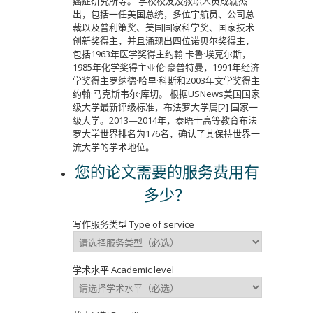
癌症研究所等。 学校校友及教职人员成就杰
出，包括一任美国总统，多位宇航员、公司总
裁以及普利策奖、美国国家科学奖、国家技术
创新奖得主，并且涌现出四位诺贝尔奖得主，
包括1963年医学奖得主约翰·卡鲁·埃克尔斯，
1985年化学奖得主亚伦·豪普特曼，1991年经济
学奖得主罗纳德·哈里·科斯和2003年文学奖得主
约翰·马克斯韦尔·库切。 根据USNews美国国家
级大学最新评级标准，布法罗大学属[2] 国家一
级大学。2013—2014年，泰晤士高等教育布法
罗大学世界排名为176名，确认了其保持世界一
流大学的学术地位。
您的论文需要的服务费用有
多少？
写作服务类型 Type of service
学术水平 Academic level