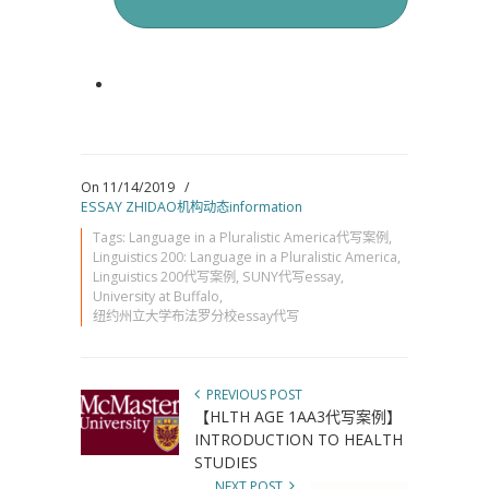
On 11/14/2019
/
ESSAY ZHIDAO机构动态information
Tags:
Language in a Pluralistic America代写案例
,
Linguistics 200: Language in a Pluralistic America
,
Linguistics 200代写案例
,
SUNY代写essay
,
University at Buffalo
,
纽约州立大学布法罗分校essay代写
PREVIOUS POST
【HLTH AGE 1AA3代写案例】
INTRODUCTION TO HEALTH
STUDIES
NEXT POST