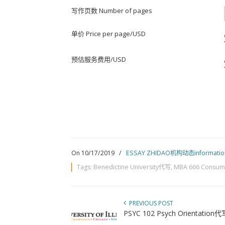
写作页数 Number of pages
单价 Price per page/USD
预估服务费用/USD
On 10/17/2019
/
ESSAY ZHIDAO机构动态informatio
Tags:
Benedictine University代写
,
MBA 666 Consume
PREVIOUS POST
PSYC 102 Psych Orientatio