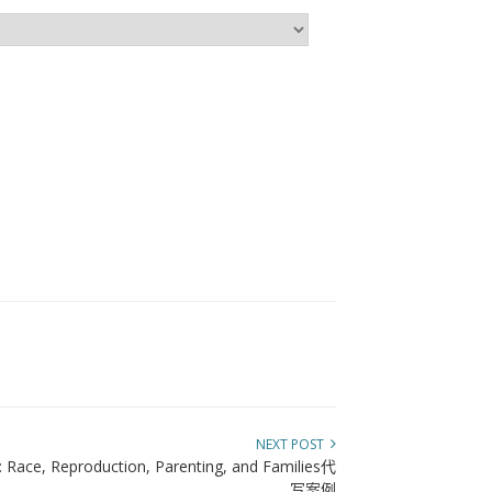
NEXT POST
Race, Reproduction, Parenting, and Families代
写案例