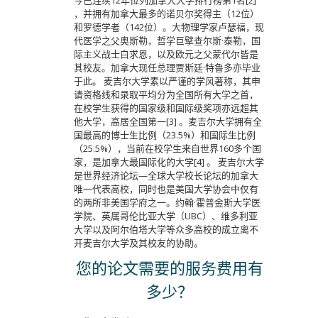
今已连续12年位列加拿大大学排行榜第1名[2]
，并拥有加拿大最多的诺贝尔奖得主（12位）
和罗德学者（142位）。大物理学家卢瑟福，现
代医学之父奥斯勒，哲学巨擘查尔斯·泰勒，国
际主义战士白求恩，以及欧元之父蒙代尔皆是
其校友。加拿大现任总理贾斯廷·特鲁多亦毕业
于此。 麦吉尔大学素以严谨的学风著称，其申
请资格线和录取平均分为全国所有大学之首，
在校学生获得的国家级和国际级奖项亦远超其
他大学，高居全国第一[3] 。麦吉尔大学拥有全
国最高的博士生比例（23.5%）和国际生比例
（25.5%），当前在校学生来自世界160多个国
家，是加拿大最国际化的大学[4] 。 麦吉尔大学
是世界经济论坛—全球大学校长论坛的加拿大
唯一代表高校，同时也是美国大学协会中仅有
的两所非美国学府之一。约翰·霍普金斯大学医
学院、英属哥伦比亚大学（UBC）、维多利亚
大学以及阿尔伯塔大学等众多高校的成立离不
开麦吉尔大学及其校友的协助。
您的论文需要的服务费用有
多少？