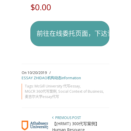
$0.00
On 10/20/2019
/
ESSAY ZHIDAO机构动态information
Tags:
McGill University 代写essay
,
MGCR 360代写案例
,
Social Context of Business
,
麦吉尔大学essay代写
PREVIOUS POST
【(HRMT) 300代写案例】
Human Resource