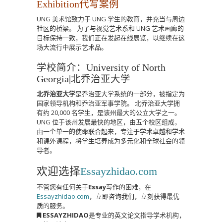
Exhibition代写案例
UNG 美术馆致力于 UNG 学生的教育，并充当与周边
社区的桥梁。
为了与视觉艺术系和 UNG 艺术画廊的
目标保持一致，我们正在发起在线展览，以继续在这
场大流行中展示艺术品。
学校简介：University of North
Georgia|
北乔治亚大学
北乔治亚大学
是乔治亚大学系统的一部分，被指定为
国家领导机构和乔治亚军事学院。
北乔治亚大学拥
有约 20,000 名学生，是该州最大的公立大学之一。
UNG 位于该州发展最快的地区，由五个校区组成，
由一个单一的使命联合起来，专注于学术卓越和学术
和课外课程，将学生培养成为多元化和全球社会的领
导者。
欢迎选择
Essayzhidao.com
不管您有任何关于
Essay
写作的困难，在
Essayzhidao.com
，立即咨询我们，立刻获得最优
质的服务。
ESSAYZHIDAO
是专业的英文论文指导学术机构，