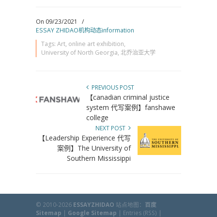
On 09/23/2021
/
ESSAY ZHIDAO机构动态information
Tags:
Art
,
online art exhibition
,
University of North Georgia
,
北乔治亚大学
PREVIOUS POST
【canadian criminal justice
system 代写案例】fanshawe
college
NEXT POST
【Leadership Experience 代写
案例】The University of
Southern Mississippi
© 2010-2026
ESSAYZHIDAO
站点地图：
百度
Sitemap
|
Google Sitemap
|
Entries (RSS)
|