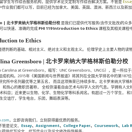
留学生写作综合服务机构，提供学术论文定制写作综合解决方案。不管是
Essa
中作业我们都可以写，目前已经为加拿大、美国、英国、澳洲、新西兰以及新
eensboro | 北卡罗来纳大学格林斯伯勒分校
是我们已提供代写服务(含作文批改)的众
可以快速、准确的完成
PHI 119 Introduction to Ethics
课程及其相关课程
uction to Ethics
道德判断的基础、相对主义、绝对主义和主观主义。 伦理学史上主要人物的读
h Carolina Greensboro | 北卡罗来纳大学格林斯伯勒分校
th Carolina at Greensboro，缩写：UNC Greensboro、UN
组成机构。2015年《美国新闻与世界报道》将其列在全国大学排名中的第187
列最优等之第五名， 而且这项殊荣已持续多年。北卡罗来纳大学格林斯伯勒分校 （The Un
研究， 和热心的教职员著称， 全校弥漫着自由艺术与科学人文的气息。学拥有人文
00学术科目；近来更以生物、化学、生物化学等科系闻名。有超过一万个学生， 和
队， 学生交谊厅，学生电台，乐团，舞蹈表演等。
o.com
，立即咨询我们，立刻获得最优质的服务。
不管是论文、
Essay
、
Assignment
、
College Paper
、
Coursework
、
Lab 
生提供代写论文、代写作业以及论文修改指导服务。