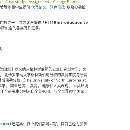
y、Case study、Assignment、College Paper、
加坡等地留学生提供
代写论文
、
润色修改
以及抄袭检
多院校之一，并为客户提供
PHI 119 Introduction to
中所包含的各类写作任务。
物。
CG），是一所位于美国北卡罗来纳州格林斯伯勒的公立研究型大学、文
位。 北卡罗来纳大学格林斯伯勒分校的教育学院与所属
iversity of North Carolina at
科学、 商业经济、 教育； 健康和人类表现、 人类环境
3千个研究生分别来自全美46州，与全世界90个国家，
Report
还是高中作业我们都可以写，目前已经为加拿