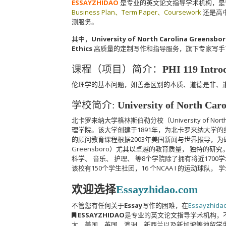
ESSAYZHIDAO
是专业的英文论文指导学术机构，是
Business Plan、Term Paper、Coursework
还是高
测服务。
其中，
University of North Carolina Gr
Ethics
高质量的定制写作和指导服务，旗下专家写手
课程（项目）简介：
PHI 119 Introd
伦理学的基本问题，如善恶区别的本质、道德是非、
学校简介:
University of Nort
北卡罗来纳大学格林斯伯勒分校（University of Nor
理学院。该大学创建于1891年，为北卡罗来纳大学的
的顾问教育课程根据2003年美国新闻与世界报导，为研究所中名
Greensboro）尤其以卓越的教育质量， 独特的
科学、 音乐、 护理、 等8个学院除了拥有将近17
该校有150个学生社团，16 个NCAA I 的运动球
欢迎选择
Essayzhidao.com
不管您有任何关于
Essay
写作的困难，在
Essayzhida
ESSAYZHIDAO
是专业的英文论文指导学术机构，
大、美国、英国、澳洲、新西兰以及新加坡等地留学