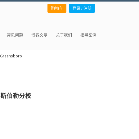
购物车
登录 / 注册
常见问题
博客文章
关于我们
指导案例
a Greensboro
大学格林斯伯勒分校