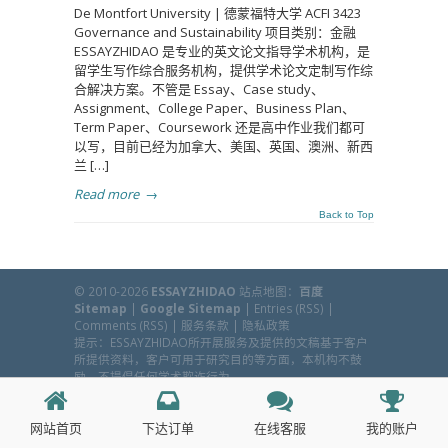
De Montfort University | 德蒙福特大学 ACFI 3423
Governance and Sustainability 项目类别：金融
ESSAYZHIDAO 是专业的英文论文指导学术机构，是
留学生写作综合服务机构，提供学术论文定制写作综
合解决方案。不管是 Essay、Case study、
Assignment、College Paper、Business Plan、
Term Paper、Coursework 还是高中作业我们都可
以写，目前已经为加拿大、美国、英国、澳洲、新西
兰 […]
Read more
→
Back to Top
© 2010-2026
ESSAYZHIDAO
站点地图：
百度
Sitemap
|
Google Sitemap
|
Entries (RSS)
|
Comments (RSS)
|
服务条款
|
隐私政策
提示：ESSAYZHIDAO所开展服务及提供的文稿基于客户
所提供资料，客户可用于研究目的等方面，本机构不鼓
励、不提倡任何学术欺诈行为。
Back to Top
网站首页
下达订单
在线客服
我的账户