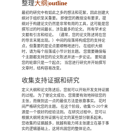
整理
大纲|
outline
最初的研究中有如此之多的想法和花絮，因此创建大
纲对于组织至关重要。
即使您的教授没有要求，提
纲对于构建论文仍然是非常有用的工具，这可能是您
撰写过的时间最长，涉及最多的论文。
所有学术论
文都有引言和结论。
（通常，您的论文陈述将在您
的导言末尾出现。）中间的段落将构成您的支持论
点，但重要的是论点要顺畅地进行。
在组织大纲
时，请为每个段落或小节计划主题。
您需要确保每
个主题都支持您的论文陈述并进一步论证。
要知道
您的轮廓只是一个起点；
当您进行研究并开始撰写
文章时，结构容易改变。
收集支持证据和研究
定义大纲和论文陈述后，您就可以开始开发支持证据
的过程。
为了使论文成功，您需要有效地辩驳您的
主张，而做到这一点的最佳方法是依靠事实。
花时
间严格研究您的主题。
在这个阶段，收集15-20个来
源是一个很好的经验法则。
在研究过程中，您可以
根据大纲将支持证据与论文的某些部分联系起来。
您收集的证据越多，就越有能力将主张建立在基于事
实的逻辑基础上，这将巩固您的整体论点。