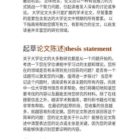
最后机会。
总体而言，论文应以一种有说服力的方
式挑战一个智力问题，引起读者发人深省的讨论或争
论。
大学论文大多只是扩展的学术论文，尽管重要
的是要包含发达的大学论文中预期的所有要素。
以
下指南将帮助您撰写有力，有影响力的论文，以启发
读者并丰富您的研究领域。
起草
论文陈述|
thesis statement
关于大学论文的大多数研究都是从一个问题开始的。
考虑一下您在学位课程中学习过的主题和理论。您所
在的领域是否有未得到充分回答的问题？是否有一个
话题可以激发您的兴趣，值得进一步探讨？ 当您牢
记这个问题时，请阅读有关该主题的所有内容。向其
中一位大学图书馆员寻求帮助，他们将确切地知道您
要寻找的内容以及最能支持您研究的材料。除了在线
搜索信息之外，细读学术数据库，期刊和书籍也可能
非常有帮助。 在最初的起草阶段，您收集的信息越
多，就越容易形成论据。您的论文陈述应该回答这个
简单的问题：您的论文是关于什么的？能够在论文陈
述中清楚表达您的论点或主张是关键，因为您的读者
将能够快速识别您要证明的内容。