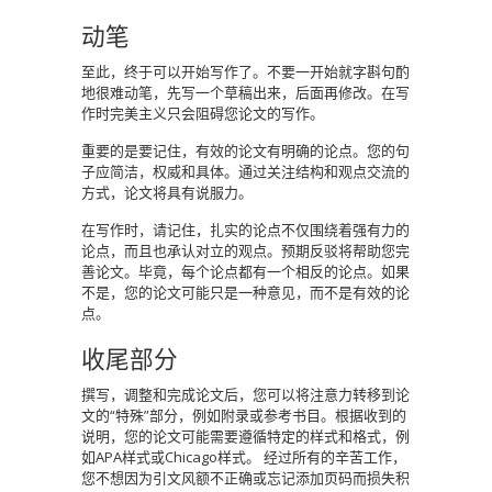
动笔
至此，终于可以开始写作了。不要一开始就字斟句酌
地很难动笔，先写一个草稿出来，后面再修改。在写
作时完美主义只会阻碍您论文的写作。
重要的是要记住，有效的论文有明确的论点。您的句
子应简洁，权威和具体。通过关注结构和观点交流的
方式，论文将具有说服力。
在写作时，请记住，扎实的论点不仅围绕着强有力的
论点，而且也承认对立的观点。预期反驳将帮助您完
善论文。毕竟，每个论点都有一个相反的论点。如果
不是，您的论文可能只是一种意见，而不是有效的论
点。
收尾部分
撰写，调整和完成论文后，您可以将注意力转移到论
文的“特殊”部分，例如附录或参考书目。根据收到的
说明，您的论文可能需要遵循特定的样式和格式，例
如APA样式或Chicago样式。 经过所有的辛苦工作，
您不想因为引文风额不正确或忘记添加页码而损失积