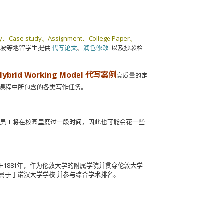
y、Case study、Assignment、College Paper、
加坡等地留学生提供
代写论文
、
润色修改
以及抄袭检
Hybrid Working Model 代写案例
高质量的定
课程中所包含的各类写作任务。
9 日起，员工将在校园里度过一段时间，因此也可能会花一些
投资于1881年，作为伦敦大学的附属学院并贯穿伦敦大学
直属于丁诺汉大学学校
并参与综合学术排名。