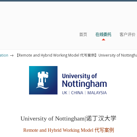
首页
在线委托
客户评价
→
tion
【Remote and Hybrid Working Model 代写案例】University of Notting
University of Nottingham|诺丁汉大学
Remote and Hybrid Working Model 代写案例