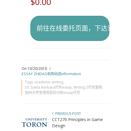
$0.00
On 10/20/2019
/
ESSAY ZHIDAO机构动态information
Tags:
academic writing
,
UC Santa Barbara代写essay
,
Writing 2代写案例
,
加州大学圣塔芭芭拉分校essay代写
PREVIOUS POST
CCT270 Principles in Game
Design