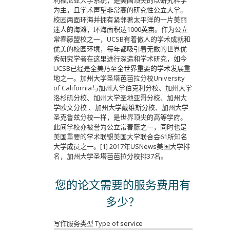
利福尼亚大学系统，是美国顶尖的以研究科学
为主，且学术声望非常高的研究性公立大学。
校园两面环海并拥有紧邻著太平洋的一片美丽
迷人的海滩，环海面积达1000英亩。作为公立
常春藤盟校之一，UCSB有着傲人的学术成就和
优美的校园环境，每年都吸引着无数的世界优
秀研究学者在这里进行深造和学术研究，如今
UCSB已经是全美乃至全世界重要的学术发展重
地之一。加州大学圣塔芭芭拉分校University
of California与加州大学伯克利分校、加州大学
洛杉矶分校、加州大学圣地亚哥分校、加州大
学欧文分校 、加州大学戴维斯分校、加州大学
圣克鲁兹分校一样，是世界顶尖的高等学府。
此间学校亦被誉为公立常春藤之一，同时也是
美国重要的学术联盟美国大学联合会61所知名
大学成员之一。[1] 2017年USNews美国大学排
名，加州大学圣塔芭芭拉分校排37名。
您的论文需要的服务费用有
多少？
写作服务类型 Type of service