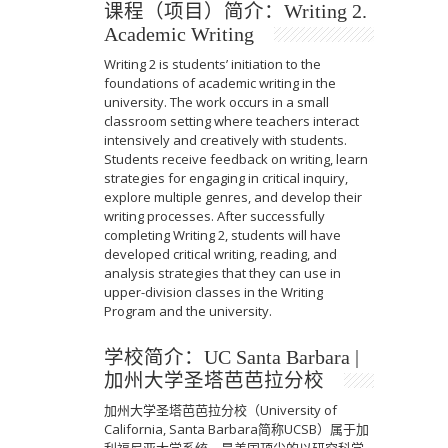
课程（项目）简介：Writing 2.
Academic Writing
Writing 2 is students’ initiation to the
foundations of academic writing in the
university. The work occurs in a small
classroom setting where teachers interact
intensively and creatively with students.
Students receive feedback on writing, learn
strategies for engaging in critical inquiry,
explore multiple genres, and develop their
writing processes. After successfully
completing Writing 2, students will have
developed critical writing, reading, and
analysis strategies that they can use in
upper-division classes in the Writing
Program and the university.
学校简介：UC Santa Barbara |
加州大学圣塔芭芭拉分校
加州大学圣塔芭芭拉分校（University of
California, Santa Barbara简称UCSB）属于加