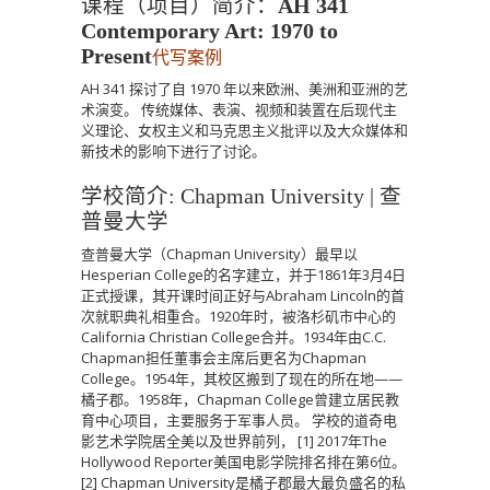
课程（项目）简介：
AH 341
Contemporary Art: 1970 to
Present
代写案例
AH 341 探讨了自 1970 年以来欧洲、美洲和亚洲的艺
术演变。 传统媒体、表演、视频和装置在后现代主
义理论、女权主义和马克思主义批评以及大众媒体和
新技术的影响下进行了讨论。
学校简介: Chapman University | 查
普曼大学
查普曼大学（Chapman University）最早以
Hesperian College的名字建立，并于1861年3月4日
正式授课，其开课时间正好与Abraham Lincoln的首
次就职典礼相重合。1920年时，被洛杉矶市中心的
California Christian College合并。1934年由C.C.
Chapman担任董事会主席后更名为Chapman
College。1954年，其校区搬到了现在的所在地——
橘子郡。1958年，Chapman College曾建立居民教
育中心项目，主要服务于军事人员。 学校的道奇电
影艺术学院居全美以及世界前列， [1] 2017年The
Hollywood Reporter美国电影学院排名排在第6位。
[2] Chapman University是橘子郡最大最负盛名的私