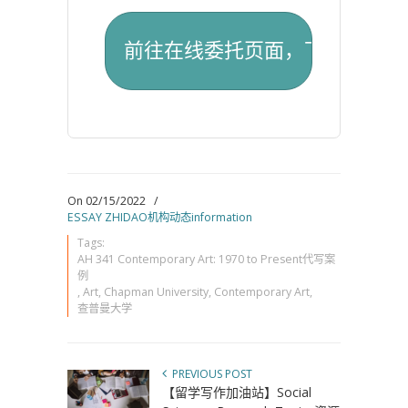
On 02/15/2022
/
ESSAY ZHIDAO机构动态information
Tags:
AH 341 Contemporary Art: 1970 to Present代写案
例
,
Art
,
Chapman University
,
Contemporary Art
,
查普曼大学
PREVIOUS POST
【留学写作加油站】Social