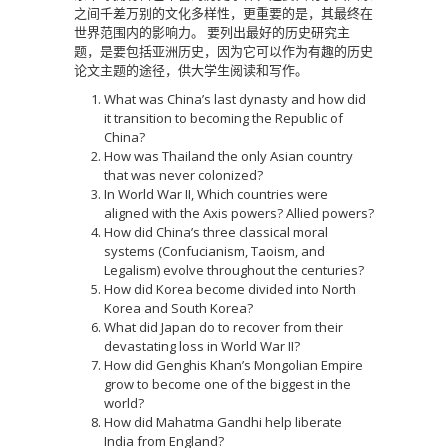
之间千差万别的文化多样性，更重要的是，其最终在
世界范围内的影响力。
要列出最好的历史研究主
题，是要包括亚洲历史，因为它可以作为有趣的历史
论文主题的途径，供大学生阅读和写作。
What was China’s last dynasty and how did
it transition to becoming the Republic of
China?
How was Thailand the only Asian country
that was never colonized?
In World War II, Which countries were
aligned with the Axis powers? Allied powers?
How did China’s three classical moral
systems (Confucianism, Taoism, and
Legalism) evolve throughout the centuries?
How did Korea become divided into North
Korea and South Korea?
What did Japan do to recover from their
devastating loss in World War II?
How did Genghis Khan’s Mongolian Empire
grow to become one of the biggest in the
world?
How did Mahatma Gandhi help liberate
India from England?