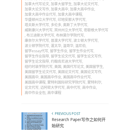
加拿大代写论文
,
加拿大留学生
,
加拿大论文代写
,
加拿大论文写作
,
加拿大高中
,
加拿大高中作业
,
加拿大高中作业代写
,
加拿大高中课程
,
华盛顿州立大学代写
,
印地安那大学代写
,
塔夫斯大学代写
,
多伦多
,
奥斯丁大学代写
,
威斯康兴大学代写
,
宾州州立大学代写
,
密歇根大学代写
,
布兰迪斯大学代写
,
布林莫尔学院代写
,
康奈尔大学代写
,
普渡大学代写
,
波士顿大学代写
,
波士顿学院代写
,
渥太华
,
温哥华
,
温尼伯
,
留学essay代写
,
留学生作业
,
留学生作业代写
,
留学生作业指导
,
留学生论文代写
,
留学生论文写作
,
留学生论文指导
,
约翰肯尼迪大学代写
,
纽约时装学院代写
,
美国
,
美国代写论文
,
美国留学生
,
美国留学生论文代写
,
美国论文代写
,
美国论文写作
,
美国高中
,
美国高中作业
,
美国高中作业代写
,
美国高中课程
,
蒙特利国际研究学院代写
,
蒙特利尔
,
论文代写
,
迈阿密大学代写
,
高中代写
,
高中作业
,
高中作业全包
,
高中课程
PREVIOUS POST
Research Paper写作之如何开
始研究