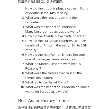
的主题是任何最佳历史研究主题。
How did the bubonic plague cause millions
of deaths in the 14th century?
What were the reasons behind the
Crusades?
What was the impact of Ferdinand
Magellan’s journey across the world?
How did the Atlantic slave trade operate?
How did the European countries colonize
nearly all of Africa in the early 19th to 20th
century?
How did the Holy Roman Empire become
one of the largest empires in the world?
What led Martin Luther to write his “95
Reasons”?
What were the factors that caused the
French Revolution?
What led to the Fall of Rome?
What was the impact of Leonardo da Vinci’s
works on Europe as a whole?
Best Asian History Topics
东半球拥有自己丰富的历史事件，这要归功于其国家