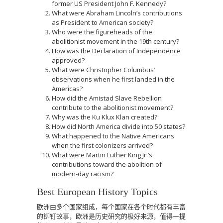
former US President John F. Kennedy?
What were Abraham Lincoln’s contributions
as President to American society?
Who were the figureheads of the
abolitionist movement in the 19th century?
How was the Declaration of Independence
approved?
What were Christopher Columbus’
observations when he first landed in the
Americas?
How did the Amistad Slave Rebellion
contribute to the abolitionist movement?
Why was the Ku Klux Klan created?
How did North America divide into 50 states?
What happened to the Native Americans
when the first colonizers arrived?
What were Martin Luther King Jr.’s
contributions toward the abolition of
modern-day racism?
Best European History Topics
欧洲由多个国家组成，每个国家在各个时代都有丰富
的铆钉故事，欧洲是历史研究的极好来源，值得一提