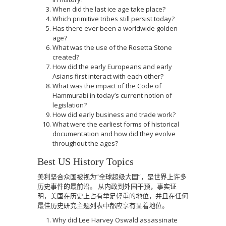
When did the last ice age take place?
Which primitive tribes still persist today?
Has there ever been a worldwide golden
age?
What was the use of the Rosetta Stone
created?
How did the early Europeans and early
Asians first interact with each other?
What was the impact of the Code of
Hammurabi in today’s current notion of
legislation?
How did early business and trade work?
What were the earliest forms of historical
documentation and how did they evolve
throughout the ages?
Best US History Topics
美利坚合众国被视为“全球超级大国”，是世界上许多
历史事件的最前沿。
从内政到外国干预，事实证
明，美国在历史上占有举足轻重的地位，并且在任何
最佳历史研究主题列表中都应享有显着地位。
Why did Lee Harvey Oswald assassinate