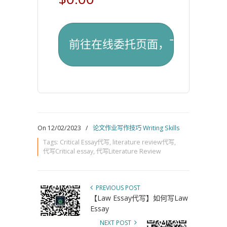
On 12/02/2023
/
论文作业写作技巧 Writing Skills
Tags:
Critical Essay代写
,
literature review代写
,
代写Critical essay
,
代写Literature Review
PREVIOUS POST
【Law Essay代写】如何写Law
Essay
NEXT POST