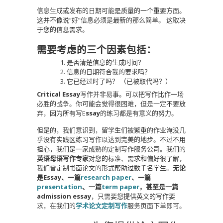
信息生成或发布的日期可能是质量的一个重要方面。
这并不像说“好”信息必须是最新的那么简单。 这取决
于您的信息需求。
需要考虑的三个因素包括：
是否清楚信息的生成时间？
信息的日期符合我的要求吗？
它已经过时了吗？ （已被取代吗？）
Critical Essay
写作并非易事。可以把写作比作一场
必胜的战争。你可能会觉得很困难，但是一定不要放
弃，因为所有写E
ssay
的练习都是有意义的努力。
但是的，我们意识到，留学生们被繁重的作业淹没几
乎没有实践区练习写作以达到完美的地步。不过不用
担心，我们是一家成熟的定制写作服务公司。我们的
英语母语写作专家
对您的标准、需求和偏好很了解，
我们曾定制书面论文的形式帮助过数千名学生。
无论
是Essay、一篇
research paper
、一篇
presentation
、一篇
term paper
，甚至是一篇
admission essay
，只需要您提供英文的写作要
求，在我们的
学术论文定制写作
服务页面下单即可。