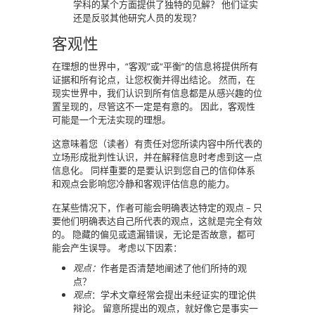
学科的某个方面提供了独特的见解？ 他们证实
还是反驳其他研究人员的发现？
客观性
在理想的世界中，“客观”或“平衡”的信息将提供所有
证据和所有论点，让您权衡并得出结论。 然而，在
现实世界中，我们认识到所有信息都是从感兴趣的位
置呈现的，尽管这不一定是有意的。 因此，客观性
可能是一个无法实现的理想。
这意味着您（读者）有责任对您所读内容中所代表的
立场形成批判性认识，并在解释信息时考虑到这一点
信息化。 同样重要的是要认识到您自己的信仰体系
和观点会影响您冷静和客观评估信息的能力。
在某些情况下，作者可能会明确表达特定的观点 – 只
要他们明确表达自己所代表的观点，这就是完全有效
的。 隐藏的偏见或遗漏错误，无论是否故意，都可
能会产生误导。 考虑以下因素：
观点：
作者是否清楚地阐述了他们所持的观
点？
观点
：学术文章经常会提出未经证实的理论供
辩论。 留意所提出的观点，就好像它是事实一