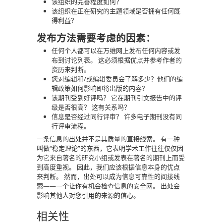
该组织的完善程度如何？
该组织在正在研究的主题领域是否拥有任何既
得利益？
发布方法需要考虑的因素：
任何个人都可以在万维网上发布任何内容或发
布到讨论列表。 这必须根据优点并参考作者的
资历来判断。
您对编辑和/或编辑委员会了解多少？他们的编
辑政策如何影响即将出版的内容？
该期刊受到好评吗？ 它在期刊引文报告中的评
级是否很高？ 这有关系吗？
信息是否经过同行评审？ 许多电子期刊没有同
行评审流程。
一条信息的出处并不是其质量的直接线索。 有一种
叫做“稳定理论”的东西，它表明学术工作往往仅仅因
为它来自著名的研究小组或发表在著名的期刊上而受
到高度重视。 因此，我们应该根据信息本身的优点
来判断。 然而，出处可以成为信息可靠性的间接线
索——一个让你有机会检查信息的安全网。 出处会
影响其他人对您引用的来源的信心。
相关性