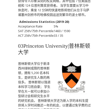
获得令人印象深刻的校友网络，其中包括 7 位美国总
统和 124 位普利策奖获得者。
当学生需要从学习中
休息时，乘坐 12 分钟的快速地铁将他们从位于马萨
诸塞州剑桥市的哈佛校园运送到繁华的波士顿市。
Admissions Statistics (2019-20)
Acceptance Rate
5%
SAT 25th/75th Percentile
1460 / 1590
ACT 25th/75th Percentile
33 / 35
03Princeton University|
普林斯顿
大学
普林斯顿大学位于新泽
西州绿树成荫的普林斯
顿，拥有 5,200 名本科
生，是研究生人数的两
倍多。
普林斯顿以强调
本科学习而自豪；
学生
早在大一就可以参加小
型研讨会和研究生水平
的研究机会。
普林斯顿大学还为新入学的本科生提
供将入学时间推迟一年的机会，以便通过免学费的过