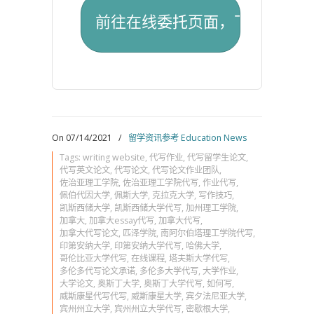
On 07/14/2021
/
留学资讯参考 Education News
Tags:
writing website
,
代写作业
,
代写留学生论文
,
代写英文论文
,
代写论文
,
代写论文作业团队
,
佐治亚理工学院
,
佐治亚理工学院代写
,
作业代写
,
佩伯代因大学
,
佩斯大学
,
克拉克大学
,
写作技巧
,
凯斯西储大学
,
凯斯西储大学代写
,
加州理工学院
,
加拿大
,
加拿大essay代写
,
加拿大代写
,
加拿大代写论文
,
匹泽学院
,
南阿尔伯塔理工学院代写
,
印第安纳大学
,
印第安纳大学代写
,
哈佛大学
,
哥伦比亚大学代写
,
在线课程
,
塔夫斯大学代写
,
多伦多代写论文承诺
,
多伦多大学代写
,
大学作业
,
大学论文
,
奥斯丁大学
,
奥斯丁大学代写
,
如何写
,
威斯康星代写代写
,
威斯康星大学
,
宾夕法尼亚大学
,
宾州州立大学
,
宾州州立大学代写
,
密歇根大学
,