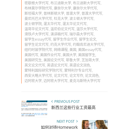
密歇根大学代写
,
布兰迪斯大学
,
布兰迪斯大学代写
,
布林莫尔学院代写
,
康奈尔大学
,
康奈尔大学代写
,
斯坦福大学
,
普林斯顿大学
,
普渡大学
,
普渡大学代写
,
曼尼托巴大学代写
,
杜克大学
,
波士顿大学代写
,
波士顿学院
,
渥太华代写
,
渥太华论文代写
,
温哥华论文代写
,
温尼伯论文代写
,
温莎大学代写
,
滑铁卢大学代写
,
演讲稿代写
,
瑞尔森大学代写
,
留学生essay代写
,
留学生作业代写
,
留学生论文
,
留学生论文代写
,
约克大学代写
,
约翰肯尼迪大学代写
,
纽约时装学院代写
,
网络课程
,
美国
,
美国essay代写
,
美国代写
,
美国作业代写
,
美国大学
,
美国留学生
,
美国研究生
,
美国论文代写
,
耶鲁大学
,
芝加哥大学
,
英文论文代写
,
英语论文代写
,
英语论文润色
,
蒙特利国际研究学院代写
,
蒙特利尔专业代写
,
西安大略大学代写
,
论文代写
,
论文写作
,
论文润色
,
迈阿密大学
,
迈阿密大学代写
,
麦克马斯特大学代写
PREVIOUS POST
新西兰这些行业工资最高
NEXT POST
如何对待Homework