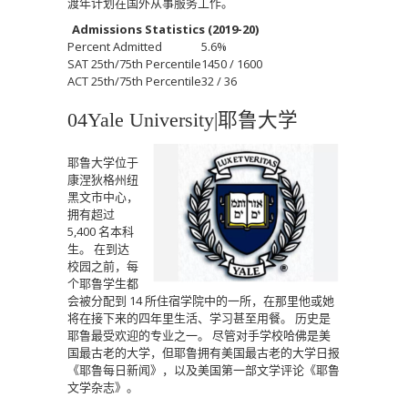
渡年计划在国外从事服务工作。
Admissions Statistics (2019-20)
Percent Admitted
5.6%
SAT 25th/75th Percentile
1450 / 1600
ACT 25th/75th Percentile
32 / 36
04Yale University|耶鲁大学
耶鲁大学位于
康涅狄格州纽
黑文市中心，
拥有超过
5,400 名本科
生。
在到达
校园之前，每
个耶鲁学生都
会被分配到 14 所住宿学院中的一所，在那里他或她
将在接下来的四年里生活、学习甚至用餐。
历史是
耶鲁最受欢迎的专业之一。
尽管对手学校哈佛是美
国最古老的大学，但耶鲁拥有美国最古老的大学日报
《耶鲁每日新闻》，以及美国第一部文学评论《耶鲁
文学杂志》。