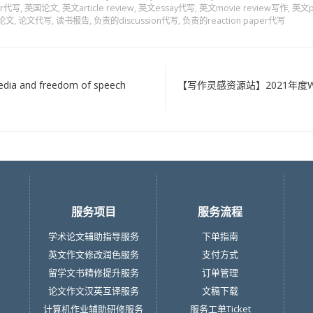
er代写
,
英国论文
,
英文article review
,
英文essay代写
,
英文movie review写作
,
英文p
论文
,
论文代写
,
读书报告
,
负责的discussion代写
,
负责的reaction paper代写
nd freedom of speech
【写作灵感资源站】2021年度World 
服务项目
服务流程
学术论文辅助指导服务
下单指南
英文作文修改润色服务
支付方式
留学文书精修提升服务
订单管理
论文作文汉英互译服务
文稿下载
计算机作业辅助研修服务
服务工单Ticket