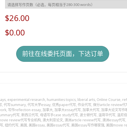
$26.00
$0.00
says
,
experimental research
,
humanities topics
,
liberal arts
,
Online Course
,
re
写
,
代写summary
,
代写大学essay
,
优秀paper代写
,
作业代写
,
保分article review代
ork
,
写作reflection essay
,
加拿大
,
加拿大essay代写
,
加拿大代写
,
加拿大论文写作
ummary代写
,
新西兰代写
,
母语写手case study代写
,
波士顿代写
,
温哥华代写
,
温尼
vie review代写专业机构
,
澳大利亚论文
,
澳洲article review代写
,
澳洲essay代写
,
写
,
纽约代写
,
美国
,
美国essay
,
美国essay代写
,
美国essay写作哪家强
,
美国movie r