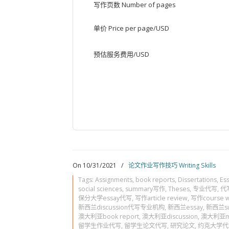
写作页数 Number of pages
单价 Price per page/USD
预估服务费用/USD
On 10/31/2021
/
论文作业写作技巧 Writing Skills
Tags:
Assignments
,
book reports
,
Dissertations
,
Es
social sciences
,
summary写作
,
Theses
,
专业代写
,
代
保分大学essay代写
,
写作article review
,
写作course w
新西兰discussion代写专业机构
,
新西兰essay
,
新西兰s
澳大利亚book report
,
澳大利亚discussion
,
澳大利亚mo
留学生作业代写
,
留学生论文代写
,
研究论文
,
约克大学代