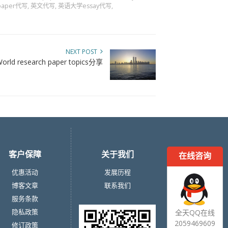
aper代写
,
英文代写
,
英语大学essay代写
,
NEXT POST
research paper topics分享
客户保障
关于我们
在线咨询
优惠活动
发展历程
博客文章
联系我们
服务条款
隐私政策
全天QQ在线
2059469609
修订政策