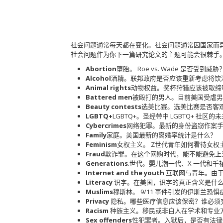
社会问题通常每天都在变化。社会问题通常因国家而
社会问题作为你下一篇研究论文的主题可能会很棘手
Abortion
堕胎。 Roe vs. Wade 是否受到威胁
Alcohol
酒精。联邦政府是否应该重新考虑将饮酒
Animal rights
动物权益。奖杯狩猎应该被取缔
Battered men
被殴打的男人。目前美国受虐男
Beauty contests
选美比赛。选美比赛是否客
LGBTQ+
LGBTQ+。圣经带中 LGBTQ+ 社区
Cybercrimes
网络犯罪。最新的身份盗窃作案
Family
家庭。美国最新的离婚率统计是什么？
Feminism
女权主义。 Z世代青年如何看待女权
Fraud
欺诈罪。在这个网购时代，能不能避免上
Generations
.世代。婴儿潮一代、X 一代和
Internet and the youth
互联网与青年。由于
Literacy
识字。在美国，识字的真正含义是什
Muslims
穆斯林。 9/11 事件引发的伊斯兰恐
Privacy
隐私。哪些医疗信息应该保密？谁必须
Racism
种族主义。移民或非白人在学术和专业
Sex offenders
性犯罪者。入狱后，是否有法律