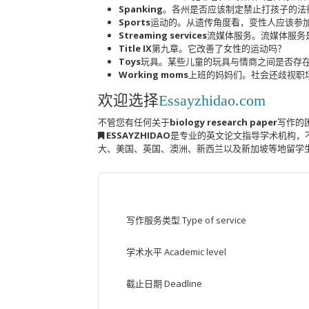
Spanking
。各州是否应该制定禁止打孩子的法
Sports
运动的。从遗传角度看，变性人应该参
Streaming services
流媒体服务。流媒体服务
Title IX
第九章。它改善了女性的运动吗？
Toys
玩具。某些儿童的玩具与情商之间是否存
Working moms
上班的妈妈们。社会还歧视职
欢迎选择
Essayzhidao.com
不管您有任何关于
biology research paper
写作的
ESSAYZHIDAO
是专业的英文论文指导学术机构，
大、美国、英国、澳洲、新西兰以及新加坡等地留学
写作服务类型 Type of service
学术水平 Academic level
截止日期 Deadline