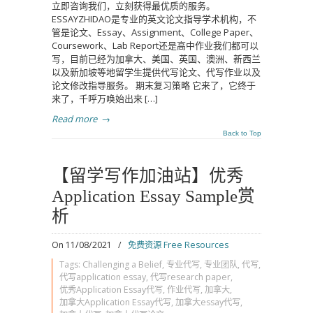
立即咨询我们，立刻获得最优质的服务。
ESSAYZHIDAO是专业的英文论文指导学术机构，不
管是论文、Essay、Assignment、College Paper、
Coursework、Lab Report还是高中作业我们都可以
写，目前已经为加拿大、美国、英国、澳洲、新西兰
以及新加坡等地留学生提供代写论文、代写作业以及
论文修改指导服务。 期末复习策略 它来了，它终于
来了，千呼万唤始出来 […]
Read more
→
Back to Top
【留学写作加油站】优秀
Application Essay Sample赏
析
On 11/08/2021
/
免费资源 Free Resources
Tags:
Challenging a Belief
,
专业代写
,
专业团队
,
代写
,
代写application essay
,
代写research paper
,
优秀Application Essay代写
,
作业代写
,
加拿大
,
加拿大Application Essay代写
,
加拿大essay代写
,