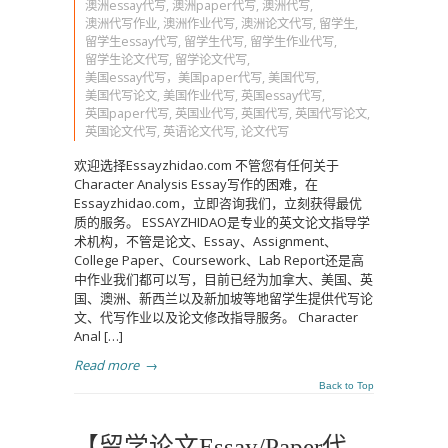
澳洲essay代写
,
澳洲paper代写
,
澳洲代写
,
澳洲代写作业
,
澳洲作业代写
,
澳洲论文代写
,
留学生
,
留学生essay代写
,
留学生代写
,
留学生作业代写
,
留学生论文代写
,
留学论文代写
,
美国essay代写，美国paper代写
,
美国代写
,
美国代写论文
,
美国作业代写
,
英国essay代写
,
英国paper代写
,
英国业代写
,
英国代写
,
英国代写论文
,
英国论文代写
,
英语论文代写
,
论文代写
欢迎选择Essayzhidao.com 不管您有任何关于
Character Analysis Essay写作的困难，在
Essayzhidao.com，立即咨询我们，立刻获得最优
质的服务。 ESSAYZHIDAO是专业的英文论文指导学
术机构，不管是论文、Essay、Assignment、
College Paper、Coursework、Lab Report还是高
中作业我们都可以写，目前已经为加拿大、美国、英
国、澳洲、新西兰以及新加坡等地留学生提供代写论
文、代写作业以及论文修改指导服务。 Character
Anal […]
Read more
→
Back to Top
【留学论文Essay/Paper代