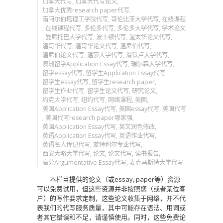
加拿大代写
,
加拿大代写论文
,
加拿大优秀research paper代写
,
南阿尔伯塔理工学院代写
,
哥伦比亚大学代写
,
在线课程
,
在线课程代写
,
多伦多代写
,
多伦多大学代写
,
学术论文
,
曼尼托巴大学代写
,
波士顿代写
,
渥太华论文代写
,
温哥华代写
,
温哥华论文代写
,
温尼伯代写
,
温尼伯论文代写
,
温莎大学代写
,
滑铁卢大学代写
,
澳洲留学Application Essay代写
,
瑞尔森大学代写
,
留学essay代写
,
留学生Application Essay代写
,
留学生essay代写
,
留学生research paper
,
留学生作业代写
,
留学生论文代写
,
研究论文
,
约克大学代写
,
纽约代写
,
网络课程
,
美国
,
美国Application Essay代写
,
美国essay代写
,
美国代写
,
美国代写research paper哪家强
,
英国Application Essay代写
,
英文润色修改
,
英语Application Essay代写
,
英语作业代写
,
英语名人传记代写
,
蒙特利尔专业代写
,
西安大略大学代写
,
论文
,
论文代写
,
读书报告
,
高分Argumentative Essay代写
,
麦克马斯特大学代写
本栏目提供的论文（或essay, paper等）资源
可以免费试用，但这些资源并非按照您（或者某位客
户）的写作要求定制，这些论文收集于网络，并不代
表我们的代写服务质量，其中可能存在语法、用词或
者其它错误和不足，请谨慎使用。同时，这些免费论