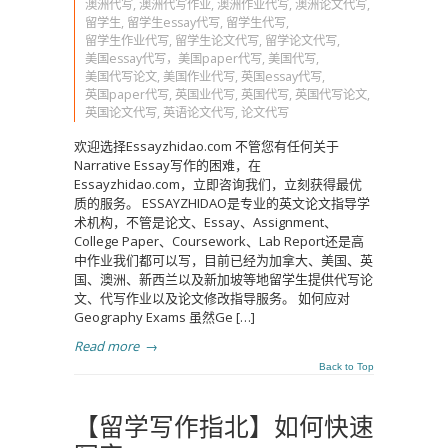
澳洲代写
,
澳洲代写作业
,
澳洲作业代写
,
澳洲论文代写
,
留学生
,
留学生essay代写
,
留学生代写
,
留学生作业代写
,
留学生论文代写
,
留学论文代写
,
美国essay代写，美国paper代写
,
美国代写
,
美国代写论文
,
美国作业代写
,
英国essay代写
,
英国paper代写
,
英国业代写
,
英国代写
,
英国代写论文
,
英国论文代写
,
英语论文代写
,
论文代写
欢迎选择Essayzhidao.com 不管您有任何关于
Narrative Essay写作的困难，在
Essayzhidao.com，立即咨询我们，立刻获得最优
质的服务。 ESSAYZHIDAO是专业的英文论文指导学
术机构，不管是论文、Essay、Assignment、
College Paper、Coursework、Lab Report还是高
中作业我们都可以写，目前已经为加拿大、美国、英
国、澳洲、新西兰以及新加坡等地留学生提供代写论
文、代写作业以及论文修改指导服务。 如何应对
Geography Exams 虽然Ge […]
Read more
→
Back to Top
【留学写作指北】如何快速