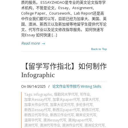
质的服务。 ESSAYZHIDAO是专业的英文论文指导学
术机构，不管是论文、Essay、Assignment、
College Paper、Coursework、Lab Report还是高
中作业我们都可以写，目前已经为加拿大、美国、英
国、澳洲、新西兰以及新加坡等地留学生提供代写论
文、代写作业以及论文修改指导服务。 如何快速写
完Essay 如何快速 […]
Read more
→
Back to Top
【留学写作指北】如何制作
Infographic
On 06/14/2025
/
论文作业写作技巧 Writing Skills
Tags:
Infographic
,
俄勒冈大学代写
,
写作业
,
加拿大essay代写
,
加拿大paper代写
,
加拿大代写
,
加拿大作业代写
,
加拿大论文代写
,
多伦多代写
,
新西兰essay代写
,
新西兰paper代写
,
新西兰代写
,
新西兰代写作业
,
新西兰作业代写
,
期末论文代写
,
温哥华代写
,
澳洲essay代写
,
澳洲paper代写
,
澳洲代写
,
澳洲代写作业
,
澳洲作业代写
,
澳洲论文代写
,