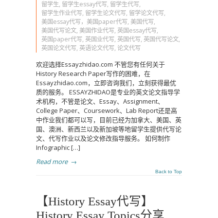
留学生
,
留学生essay代写
,
留学生代写
,
留学生作业代写
,
留学生论文代写
,
留学论文代写
,
美国essay代写，美国paper代写
,
美国代写
,
美国代写论文
,
美国作业代写
,
英国essay代写
,
英国paper代写
,
英国业代写
,
英国代写
,
英国代写论文
,
英国论文代写
,
英语论文代写
,
论文代写
欢迎选择Essayzhidao.com 不管您有任何关于
History Research Paper写作的困难，在
Essayzhidao.com，立即咨询我们，立刻获得最优
质的服务。 ESSAYZHIDAO是专业的英文论文指导学
术机构，不管是论文、Essay、Assignment、
College Paper、Coursework、Lab Report还是高
中作业我们都可以写，目前已经为加拿大、美国、英
国、澳洲、新西兰以及新加坡等地留学生提供代写论
文、代写作业以及论文修改指导服务。 如何制作
Infographic […]
Read more
→
Back to Top
【History Essay代写】
History Essay Topics分享