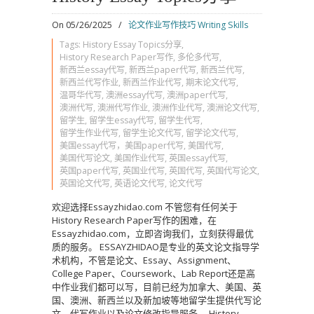
On 05/26/2025
/
论文作业写作技巧 Writing Skills
Tags:
History Essay Topics分享
,
History Research Paper写作
,
多伦多代写
,
新西兰essay代写
,
新西兰paper代写
,
新西兰代写
,
新西兰代写作业
,
新西兰作业代写
,
期末论文代写
,
温哥华代写
,
澳洲essay代写
,
澳洲paper代写
,
澳洲代写
,
澳洲代写作业
,
澳洲作业代写
,
澳洲论文代写
,
留学生
,
留学生essay代写
,
留学生代写
,
留学生作业代写
,
留学生论文代写
,
留学论文代写
,
美国essay代写，美国paper代写
,
美国代写
,
美国代写论文
,
美国作业代写
,
英国essay代写
,
英国paper代写
,
英国业代写
,
英国代写
,
英国代写论文
,
英国论文代写
,
英语论文代写
,
论文代写
欢迎选择Essayzhidao.com 不管您有任何关于
History Research Paper写作的困难，在
Essayzhidao.com，立即咨询我们，立刻获得最优
质的服务。 ESSAYZHIDAO是专业的英文论文指导学
术机构，不管是论文、Essay、Assignment、
College Paper、Coursework、Lab Report还是高
中作业我们都可以写，目前已经为加拿大、美国、英
国、澳洲、新西兰以及新加坡等地留学生提供代写论
文、代写作业以及论文修改指导服务。 History