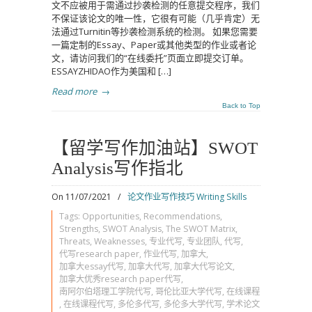
文不应被用于需通过抄袭检测的任意提交程序，我们
不保证该论文的唯一性，它很有可能（几乎肯定）无
法通过Turnitin等抄袭检测系统的检测。 如果您需要
一篇定制的Essay、Paper或其他类型的作业或者论
文，请访问我们的“在线委托”页面立即提交订单。
ESSAYZHIDAO作为美国和 […]
Read more
→
Back to Top
【留学写作加油站】SWOT
Analysis写作指北
On 11/07/2021
/
论文作业写作技巧 Writing Skills
Tags:
Opportunities
,
Recommendations
,
Strengths
,
SWOT Analysis
,
The SWOT Matrix
,
Threats
,
Weaknesses
,
专业代写
,
专业团队
,
代写
,
代写research paper
,
作业代写
,
加拿大
,
加拿大essay代写
,
加拿大代写
,
加拿大代写论文
,
加拿大优秀research paper代写
,
南阿尔伯塔理工学院代写
,
哥伦比亚大学代写
,
在线课程
,
在线课程代写
,
多伦多代写
,
多伦多大学代写
,
学术论文