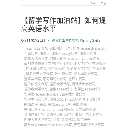
Back to Top
【留学写作加油站】如何提
高英语水平
On 11/07/2021
/
论文作业写作技巧 Writing Skills
Tags:
专业代写
,
专业团队
,
代写
,
代写research paper
,
作业代写
,
加拿大
,
加拿大essay代写
,
加拿大代写
,
加拿大代写论文
,
加拿大优秀research paper代写
,
南阿尔伯塔理工学院代写
,
哥伦比亚大学代写
,
在线课程
,
在线课程代写
,
多伦多代写
,
多伦多大学代写
,
学术论文
,
曼尼托巴大学代写
,
波士顿代写
,
渥太华论文代写
,
温哥华代写
,
温哥华论文代写
,
温尼伯代写
,
温尼伯论文代写
,
温莎大学代写
,
滑铁卢大学代写
,
瑞尔森大学代写
,
留学essay代写
,
留学生essay代写
,
留学生research paper
,
留学生作业代写
,
留学生论文代写
,
研究论文
,
约克大学代写
,
纽约代写
,
网络课程
,
美国
,
美国essay代写
,
美国代写
,
美国代写research paper哪家强
,
英文润色修改
,
英语作业代写
,
英语名人传记代写
,
蒙特利尔专业代写
,
西安大略大学代写
,
论文
,
论文代写
,
读书报告
,
高分Argumentative Essay代写
,
麦克马斯特大学代写