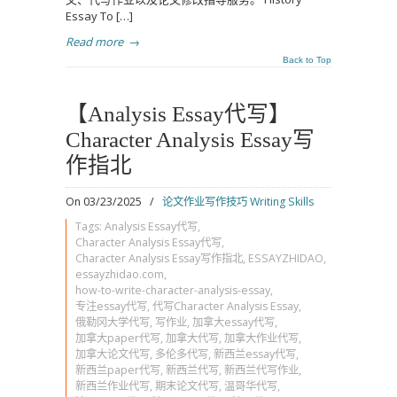
Essay To […]
Read more
→
Back to Top
【Analysis Essay代写】
Character Analysis Essay写
作指北
On 03/23/2025
/
论文作业写作技巧 Writing Skills
Tags:
Analysis Essay代写
,
Character Analysis Essay代写
,
Character Analysis Essay写作指北
,
ESSAYZHIDAO
,
essayzhidao.com
,
how-to-write-character-analysis-essay
,
专注essay代写
,
代写Character Analysis Essay
,
俄勒冈大学代写
,
写作业
,
加拿大essay代写
,
加拿大paper代写
,
加拿大代写
,
加拿大作业代写
,
加拿大论文代写
,
多伦多代写
,
新西兰essay代写
,
新西兰paper代写
,
新西兰代写
,
新西兰代写作业
,
新西兰作业代写
,
期末论文代写
,
温哥华代写
,