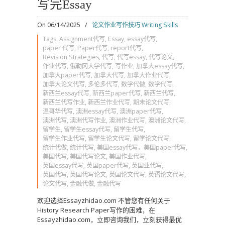
写完Essay
On 06/14/2025
/
论文作业写作技巧 Writing Skills
Tags:
Assignment代写
,
Essay
,
essay代写
,
paper 代写
,
Paper代写
,
report代写
,
Revision Strategies
,
代写
,
代写essay
,
代写论文
,
作业代写
,
俄勒冈大学代写
,
写作业
,
加拿大essay代写
,
加拿大paper代写
,
加拿大代写
,
加拿大作业代写
,
加拿大论文代写
,
多伦多代写
,
数学代做
,
数学代写
,
新西兰essay代写
,
新西兰paper代写
,
新西兰代写
,
新西兰代写作业
,
新西兰作业代写
,
期末论文代写
,
温哥华代写
,
澳洲essay代写
,
澳洲paper代写
,
澳洲代写
,
澳洲代写作业
,
澳洲作业代写
,
澳洲论文代写
,
留学生
,
留学生essay代写
,
留学生代写
,
留学生作业代写
,
留学生论文代写
,
留学论文代写
,
统计代做
,
统计代写
,
美国essay代写，美国paper代写
,
美国代写
,
美国代写论文
,
美国作业代写
,
英国essay代写
,
英国paper代写
,
英国业代写
,
英国代写
,
英国代写论文
,
英国论文代写
,
英语论文代写
,
论文代写
,
金融代做
,
金融代写
欢迎选择Essayzhidao.com 不管您有任何关于
History Research Paper写作的困难，在
Essayzhidao.com，立即咨询我们，立刻获得最优