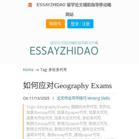
ESSAYZHIDAO 留学论文辅助指导移动端
网站
购物车
登录 / 注册
→
Home
Tag: 多伦多代写
如何应对Geography Exams
On 11/13/2025
/
论文作业写作技巧 Writing Skills
Tags:
Geography Exams
,
俄勒冈大学代写
,
写作业
,
加拿大essay代写
,
加拿大paper代写
,
加拿大代写
,
加拿大作业代写
,
加拿大论文代写
,
多伦多代写
,
新西兰essay代写
,
新西兰paper代写
,
新西兰代写
,
新西兰代写作业
,
新西兰作业代写
,
期末论文代写
,
温哥华代写
,
澳洲essay代写
,
澳洲paper代写
,