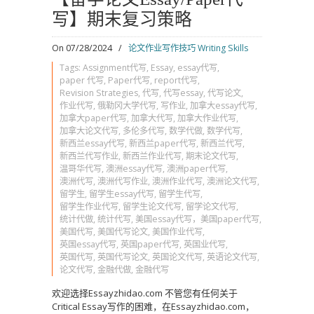
写】期末复习策略
On 07/28/2024
/
论文作业写作技巧 Writing Skills
Tags:
Assignment代写
,
Essay
,
essay代写
,
paper 代写
,
Paper代写
,
report代写
,
Revision Strategies
,
代写
,
代写essay
,
代写论文
,
作业代写
,
俄勒冈大学代写
,
写作业
,
加拿大essay代写
,
加拿大paper代写
,
加拿大代写
,
加拿大作业代写
,
加拿大论文代写
,
多伦多代写
,
数学代做
,
数学代写
,
新西兰essay代写
,
新西兰paper代写
,
新西兰代写
,
新西兰代写作业
,
新西兰作业代写
,
期末论文代写
,
温哥华代写
,
澳洲essay代写
,
澳洲paper代写
,
澳洲代写
,
澳洲代写作业
,
澳洲作业代写
,
澳洲论文代写
,
留学生
,
留学生essay代写
,
留学生代写
,
留学生作业代写
,
留学生论文代写
,
留学论文代写
,
统计代做
,
统计代写
,
美国essay代写，美国paper代写
,
美国代写
,
美国代写论文
,
美国作业代写
,
英国essay代写
,
英国paper代写
,
英国业代写
,
英国代写
,
英国代写论文
,
英国论文代写
,
英语论文代写
,
论文代写
,
金融代做
,
金融代写
欢迎选择Essayzhidao.com 不管您有任何关于
Critical Essay写作的困难，在Essayzhidao.com，