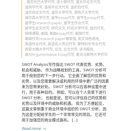
,
曼尼托巴大学代写
,
波士顿代写
,
渥太华论文代写
,
温哥华代写
,
温哥华论文代写
,
温尼伯代写
,
温尼伯论文代写
,
温莎大学代写
,
滑铁卢大学代写
,
瑞尔森大学代写
,
留学essay代写
,
留学生essay代写
,
留学生research paper
,
留学生作业代写
,
留学生论文代写
,
研究论文
,
约克大学代写
,
纽约代写
,
网络课程
,
美国
,
美国essay代写
,
美国代写
,
美国代写research paper哪家强
,
英文润色修改
,
英语作业代写
,
英语名人传记代写
,
蒙特利尔专业代写
,
西安大略大学代写
,
论文
,
论文代写
,
读书报告
,
高分Argumentative Essay代写
,
麦克马斯特大学代写
SWOT Analysis写作指北 SWOT 代表优势、劣势、
机会和威胁。 作为战略规划的工具，SWOT 分析可
用于规划您的下一步行动。 它全面了解您的优势和
劣势，以及您需要解决或利用的环境中更广泛的因素
来为您带来好处。 SWOT 分析可以在各种设置中进
行，用于各种目的。 例如，可以在个人背景下进行
SWOT 分析； 也就是说，您可以评估自己的优势和
劣势以及环境中的威胁和机遇。 但为了方便起见，
这篇文章侧重于商业环境中组织的 SWOT 分析，因
为这是分配给学生的一个非常常见的项目。 它还可
用于加强您的商业模式画布。 […]
Read more
→