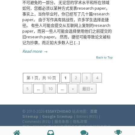
不可避免的一部分。 无论您的学术水平和所在领域
如何，您都必须以某种方式发表research paper。
事实上，当你毕业时，你已经写了几十篇research
paper。 由于写作具有挑战性，许多学生选择走捷
径。 有些人可能会提交从互联网上复制的research
paper，而另一些人可能会选择使用他们之前提交的
旧research paper。 然而，捷径可能导致论文被标
记为抄袭，而正如大多数人已 […]
Read more
→
Back to Top
第 1 页，共 10 页
1
2
3
4
5
...
10
...
»
最旧 »
© 2010-2026
ESSAYZHIDAO
站点地图：
百度
Sitemap
|
Google Sitemap
|
Entries (RSS)
|
Comments (RSS)
|
服务条款
|
隐私政策
提示：ESSAYZHIDAO所开展服务及提供的文稿基于客户
所提供资料，客户可用于研究目的等方面，本机构不鼓