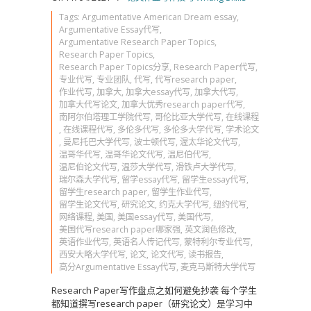
Tags:
Argumentative American Dream essay
,
Argumentative Essay代写
,
Argumentative Research Paper Topics
,
Research Paper Topics
,
Research Paper Topics分享
,
Research Paper代写
,
专业代写
,
专业团队
,
代写
,
代写research paper
,
作业代写
,
加拿大
,
加拿大essay代写
,
加拿大代写
,
加拿大代写论文
,
加拿大优秀research paper代写
,
南阿尔伯塔理工学院代写
,
哥伦比亚大学代写
,
在线课程
,
在线课程代写
,
多伦多代写
,
多伦多大学代写
,
学术论文
,
曼尼托巴大学代写
,
波士顿代写
,
渥太华论文代写
,
温哥华代写
,
温哥华论文代写
,
温尼伯代写
,
温尼伯论文代写
,
温莎大学代写
,
滑铁卢大学代写
,
瑞尔森大学代写
,
留学essay代写
,
留学生essay代写
,
留学生research paper
,
留学生作业代写
,
留学生论文代写
,
研究论文
,
约克大学代写
,
纽约代写
,
网络课程
,
美国
,
美国essay代写
,
美国代写
,
美国代写research paper哪家强
,
英文润色修改
,
英语作业代写
,
英语名人传记代写
,
蒙特利尔专业代写
,
西安大略大学代写
,
论文
,
论文代写
,
读书报告
,
高分Argumentative Essay代写
,
麦克马斯特大学代写
Research Paper写作盘点之如何避免抄袭 每个学生
都知道撰写research paper（研究论文）是学习中