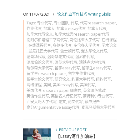
On 11/07/2021
/
论文作业写作技巧 Writing Skills
Tags:
专业代写
,
专业团队
,
代写
,
代写research paper
,
作业代写
,
加拿大
,
加拿大essay代写
,
加拿大代写
,
加拿大代写论文
,
加拿大优秀research paper代写
,
南阿尔伯塔理工学院代写
,
哥伦比亚大学代写
,
在线课程
,
在线课程代写
,
多伦多代写
,
多伦多大学代写
,
学术论文
,
曼尼托巴大学代写
,
波士顿代写
,
渥太华论文代写
,
温哥华代写
,
温哥华论文代写
,
温尼伯代写
,
温尼伯论文代写
,
温莎大学代写
,
滑铁卢大学代写
,
瑞尔森大学代写
,
留学essay代写
,
留学生essay代写
,
留学生research paper
,
留学生作业代写
,
留学生论文代写
,
研究论文
,
约克大学代写
,
纽约代写
,
网络课程
,
美国
,
美国essay代写
,
美国代写
,
美国代写research paper哪家强
,
英文润色修改
,
英语作业代写
,
英语名人传记代写
,
蒙特利尔专业代写
,
西安大略大学代写
,
论文
,
论文代写
,
读书报告
,
高分Argumentative Essay代写
,
麦克马斯特大学代写
PREVIOUS POST
【Essay写作加油站】