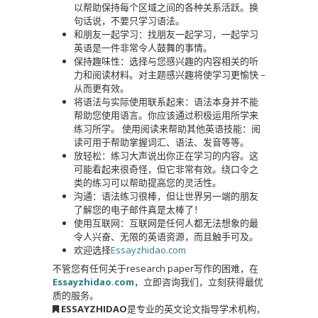
以帮助保持每个区域之间的各种关系活跃。换
句话说，不要只学习语法。
和朋友一起学习：找朋友一起学习，一起学习
英语是一件非常令人鼓舞的事情。
保持趣味性：选择与您感兴趣的内容相关的听
力和阅读材料。对主题感兴趣将使学习更愉快 –
从而更有效。
将语法与实际使用联系起来：语法本身并不能
帮助您使用语言。你应该通过积极运用所学来
练习所学。 使用阅读来帮助其他英语技能：阅
读可用于帮助掌握词汇、语法、发音等等。
放轻松：练习大声说出你正在学习的内容。这
可能看起来很奇怪，但它非常有效。绕口令之
类的练习可以帮助提高您的灵活性。
沟通：语法练习很棒，但让世界另一端的朋友
了解您的电子邮件真是太棒了！
使用互联网：互联网是任何人都无法想象的最
令人兴奋、无限的英语资源，而且触手可及。
欢迎选择
Essayzhidao.com
不管您有任何关于research paper写作的困难，在
Essayzhidao.com
，立即咨询我们，立刻获得最优
质的服务。
ESSAYZHIDAO
是专业的英文论文指导学术机构，