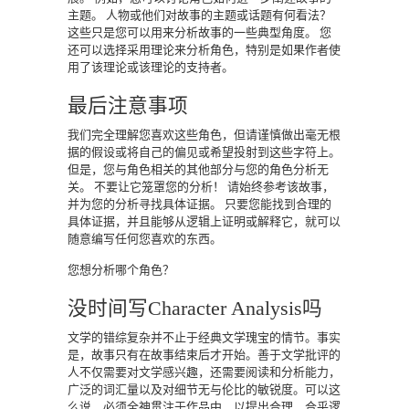
主题。
人物或他们对故事的主题或话题有何看法？
这些只是您可以用来分析故事的一些典型角度。
您
还可以选择采用理论来分析角色，特别是如果作者使
用了该理论或该理论的支持者。
最后注意事项
我们完全理解您喜欢这些角色，但请谨慎做出毫无根
据的假设或将自己的偏见或希望投射到这些字符上。
但是，您与角色相关的其他部分与您的角色分析无
关。
不要让它笼罩您的分析！
请始终参考该故事，
并为您的分析寻找具体证据。
只要您能找到合理的
具体证据，并且能够从逻辑上证明或解释它，就可以
随意编写任何您喜欢的东西。
您想分析哪个角色？
没时间写Character Analysis吗
文学的错综复杂并不止于经典文学瑰宝的情节。事实
是，故事只有在故事结束后才开始。善于文学批评的
人不仅需要对文学感兴趣，还需要阅读和分析能力，
广泛的词汇量以及对细节无与伦比的敏锐度。可以这
么说，必须全神贯注于作品中，以提出合理，合乎逻