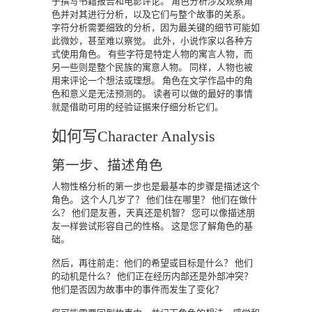
于撰写书籍报告和电影评论。
角色分析涉及观察角
色并对其进行分析，以及它们与整个故事的关系。
字符分析需要细致的分析，因为最关键的细节可能如
此微妙，甚至难以察觉。
此外，小说作家以各种方
式使用角色。
有些字符是特定人物的寓言人物，而
另一些则是整个民族的寓意人物。
同样，人物也被
用来评论一个想法或理想。
角色在文学作品中的角
色和意义是无法预测的。
读者可以做的最好的事情
就是借助可用的经验证据来仔细分析它们。
如何写Character Analysis
第一步、描述角色
人物性格分析的第一步也是最基本的步骤是描述这个
角色。
这个人几岁了？
他们住在哪里？
他们在做什
么？
他们是友善，天真还是机智？
您可以像描述朋
友一样尝试形容自己的性格。
这是您了解角色的基
础。
然后，再往前走：他们的希望或目标是什么？
他们
的动机是什么？
他们正在经历内部还是外部冲突？
他们是否因为故事中的事件而发生了变化？