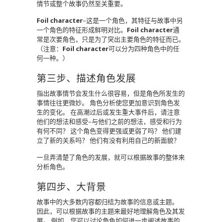
情节或整个故事仍然至关重要。
Foil character
–这是一个角色，其特征与故事中另
一个角色的特征形成鲜明对比。
Foil character
通
常是次要角色，只是为了突出主要角色的特征而已。
（注意：
Foil character
可以分为四种角色中的任
何一种。）
第三步、描述角色发展
指出故事情节会发生什么很容易，但是角色所发生的
事情往往更微妙。
角色分析使您更加意识到角色发
生的变化。
在高潮过后或发生重大事件后，请注意
他们的想法和感受–与他们之前的想法，感受和行为
有何不同？
这个角色变得更强或更弱了吗？
他们建
立了新的关系吗？
他们有没有利用自己的新面貌？
一旦弄清楚了角色的发展，就可以根据故事的整体来
分析角色。
第四步、大背景
故事中的大多数内容都归结为故事的信息或主题。
因此，可以根据故事的主题来最好地理解角色及其发
展。
例如，您可以讨论角色如何进一步阐述故事的