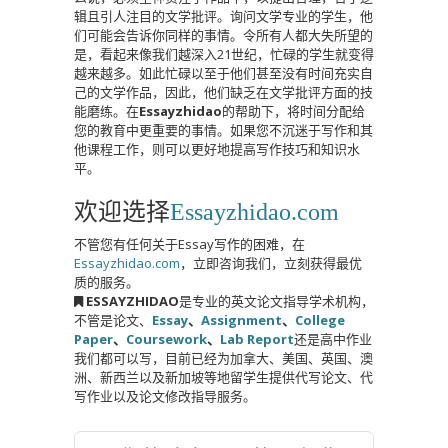
辑且引人注目的文学批评。询问文学专业的学生，​​他
们可能会告诉你同样的事情。令所有人都大失所望的
是，看起来像我们越深入21世纪，忙碌的学生就变得
越来越多。如此忙碌以至于他们甚至没有时间充实自
己的文学作品，因此，他们缺乏在文学批评方面的技
能磨练。在
Essayzhidao
的帮助下，将时间分配给
您的教育中更重要的事情。如果您不沉迷于写作和其
他课程工作，则可以更好地提高写作技巧和知识水
平。
欢迎选择
Essayzhidao.com
不管您有任何关于Essay写作的困难，在
Essayzhidao.com
，立即咨询我们，立刻获得最优
质的服务。
ESSAYZHIDAO
是专业的英文论文指导学术机构，
不管是论文、
Essay
、
Assignment
、
College
Paper
、
Coursework
、
Lab Report
还是高中作业
我们都可以写，目前已经为加拿大、美国、英国、澳
洲、新西兰以及新加坡等地留学生提供代写论文、代
写作业以及论文修改指导服务。