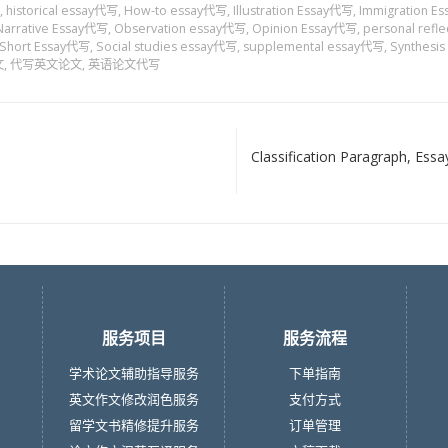
,
historical essay代写
,
How-to essay代写
,
Illustration Essay代写
,
Immigration E
Narrative Essay代写
,
Observation essay代写
,
Opinion Essay代写
,
personal refl
Short Essay代写
,
Social studies essay代写
,
supplemental essay代写
,
Synthesi
文
,
代写英文论文
,
英语论文代写
Classification Paragraph, Ess
服务项目
服务流程
学术论文辅助指导服务
下单指南
英文作文修改润色服务
支付方式
留学文书精修提升服务
订单管理