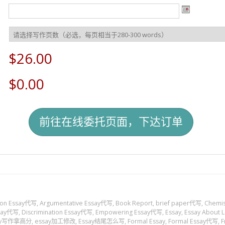
$26.00
$0.00
ion Essay代写
,
Argumentative Essay代写
,
Book Report
,
brief paper代写
,
Chemi
ssay代写
,
Discrimination Essay代写
,
Empowering Essay代写
,
Essay
,
Essay About 
ay写作拿高分
,
essay加工修改
,
Essay结尾怎么写
,
Formal Essay
,
Formal Essay代写
,
F