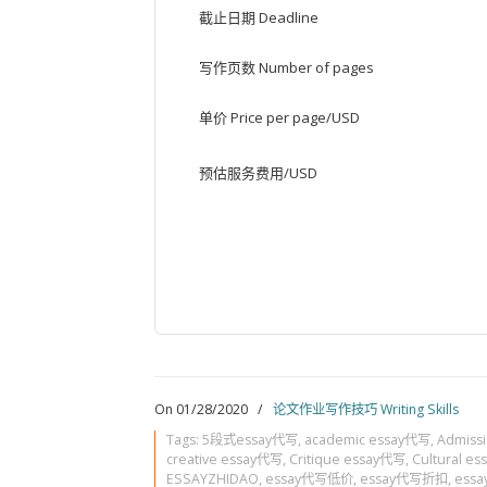
截止日期 Deadline
写作页数 Number of pages
单价 Price per page/USD
预估服务费用/USD
On 01/28/2020
/
论文作业写作技巧 Writing Skills
Tags:
5段式essay代写
,
academic essay代写
,
Admiss
creative essay代写
,
Critique essay代写
,
Cultural e
ESSAYZHIDAO
,
essay代写低价
,
essay代写折扣
,
ess