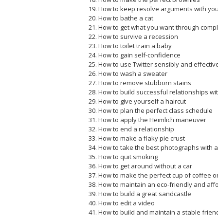
How to keep resolve arguments with yo
How to bathe a cat
How to get what you want through compl
How to survive a recession
How to toilet train a baby
How to gain self-confidence
How to use Twitter sensibly and effectiv
How to wash a sweater
How to remove stubborn stains
How to build successful relationships wit
How to give yourself a haircut
How to plan the perfect class schedule
How to apply the Heimlich maneuver
How to end a relationship
How to make a flaky pie crust
How to take the best photographs with
How to quit smoking
How to get around without a car
How to make the perfect cup of coffee o
How to maintain an eco-friendly and affo
How to build a great sandcastle
How to edit a video
How to build and maintain a stable frien