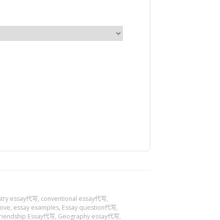
stry essay代写
,
conventional essay代写
,
Love
,
essay examples
,
Essay question代写
,
riendship Essay代写
,
Geography essay代写
,