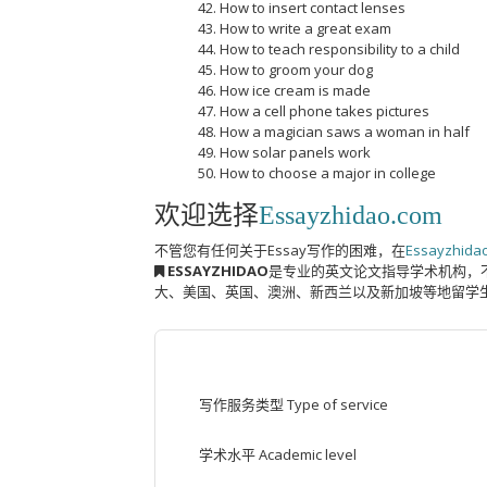
How to insert contact lenses
How to write a great exam
How to teach responsibility to a child
How to groom your dog
How ice cream is made
How a cell phone takes pictures
How a magician saws a woman in half
How solar panels work
How to choose a major in college
欢迎选择
Essayzhidao.com
不管您有任何关于Essay写作的困难，在
Essayzhida
ESSAYZHIDAO
是专业的英文论文指导学术机构，
大、美国、英国、澳洲、新西兰以及新加坡等地留学
写作服务类型 Type of service
学术水平 Academic level