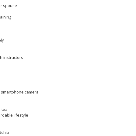
ur spouse
aining
ely
h instructors
 a smartphone camera
r tea
rdable lifestyle
dship