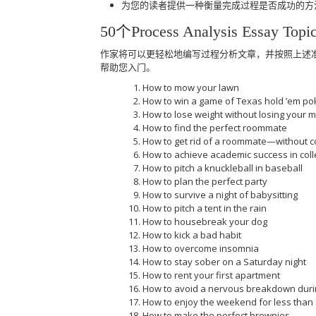
为您的读者提供一种衡量完成过程是否成功的方
50个Process Analysis Essay Topi
作家将可以更轻松地编写过程分析文章，并按照上述
帮助您入门。
How to mow your lawn
How to win a game of Texas hold ’em po
How to lose weight without losing your 
How to find the perfect roommate
How to get rid of a roommate—without c
How to achieve academic success in col
How to pitch a knuckleball in baseball
How to plan the perfect party
How to survive a night of babysitting
How to pitch a tent in the rain
How to housebreak your dog
How to kick a bad habit
How to overcome insomnia
How to stay sober on a Saturday night
How to rent your first apartment
How to avoid a nervous breakdown dur
How to enjoy the weekend for less than
How to make the perfect brownies