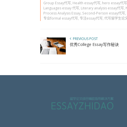
Group Essay代写
,
Health essay代写
,
hero essay代写
Languages essay 代写
,
Literary analysis essay代写
,
Process Analysis Essay
,
Second-Person essay代写
,
专业formal essay代写
,
专注essay代写
,
代写留学生论
PREVIOUS POST
优秀College Essay写作秘诀