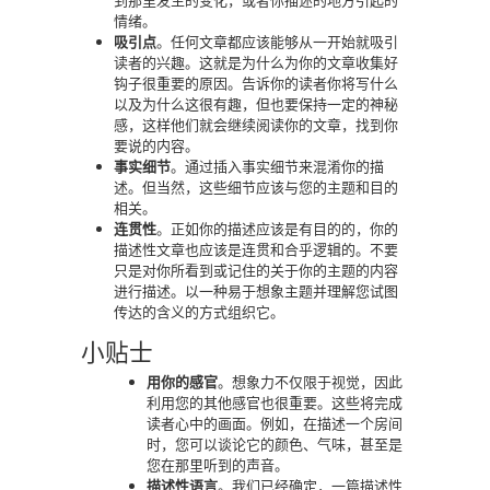
到那里发生的变化，或者你描述的地方引起的
情绪。
吸引点
。任何文章都应该能够从一开始就吸引
读者的兴趣。这就是为什么为你的文章收集好
钩子很重要的原因。告诉你的读者你将写什么
以及为什么这很有趣，但也要保持一定的神秘
感，这样他们就会继续阅读你的文章，找到你
要说的内容。
事实细节
。通过插入事实细节来混淆你的描
述。但当然，这些细节应该与您的主题和目的
相关。
连贯性
。正如你的描述应该是有目的的，你的
描述性文章也应该是连贯和合乎逻辑的。不要
只是对你所看到或记住的关于你的主题的内容
进行描述。以一种易于想象主题并理解您试图
传达的含义的方式组织它。
小贴士
用你的感官
。想象力不仅限于视觉，因此
利用您的其他感官也很重要。这些将完成
读者心中的画面。例如，在描述一个房间
时，您可以谈论它的颜色、气味，甚至是
您在那里听到的声音。
描述性语言
。我们已经确定，一篇描述性