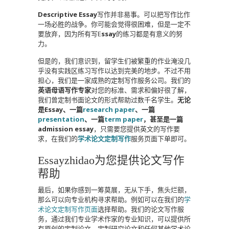
Descriptive Essay
写作并非易事。可以把写作比作
一场必胜的战争。你可能会觉得很困难，但是一定不
要放弃，因为所有写E
ssay
的练习都是有意义的努
力。
但是的，我们意识到，留学生们被繁重的作业淹没几
乎没有实践区练习写作以达到完美的地步。不过不用
担心，我们是一家成熟的定制写作服务公司。我们的
英语母语写作专家
对您的标准、需求和偏好很了解，
我们曾定制书面论文的形式帮助过数千名学生。
无论
是Essay、一篇
research paper
、一篇
presentation
、一篇
term paper
，甚至是一篇
admission essay
，只需要您提供英文的写作要
求，在我们的
学术论文定制写作
服务页面下单即可。
Essayzhidao为您提供论文写作
帮助
最后，如果你感到一筹莫展，无从下手，焦头烂额，
那么可以向专业机构寻求帮助。例如可以在我们的
学
术论文定制写作页面
选择帮助。我们的论文写作服
务，通过我们专业学术作家的专业知识，可以提供所
有原创的定制论文、定制研究论文和任何其他学术论