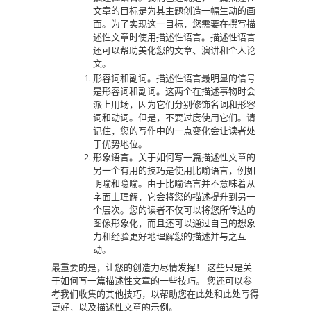
文章的目标是为其主题创造一幅生动的画
面。为了实现这一目标，您需要在撰写描
述性文章时使用描述性语言。描述性语言
还可以帮助美化您的文章、演讲和个人论
文。
形容词和副词。描述性语言最明显的信号
是形容词和副词。这两个在描述事物时会
派上用场，因为它们分别修饰名词和形容
词和动词。但是，不要过度使用它们。请
记住，您的写作中的一点变化会让读者处
于优势地位。
形象语言。关于如何写一篇描述性文章的
另一个有用的技巧是使用比喻语言，例如
明喻和隐喻。由于比喻语言并不意味着从
字面上理解，它会将您的描述提升到另一
个层次。您的读者不仅可以将您所传达的
图像形象化，而且还可以通过自己的想象
力和经验更好地理解您的描述并与之互
动。
最重要的是，让您的创造力尽情发挥！
这些只是关
于如何写一篇描述性文章的一些技巧。
您还可以参
考我们收集的其他技巧，以帮助您在此处和此处写得
更好，以及描述性文章的示例。