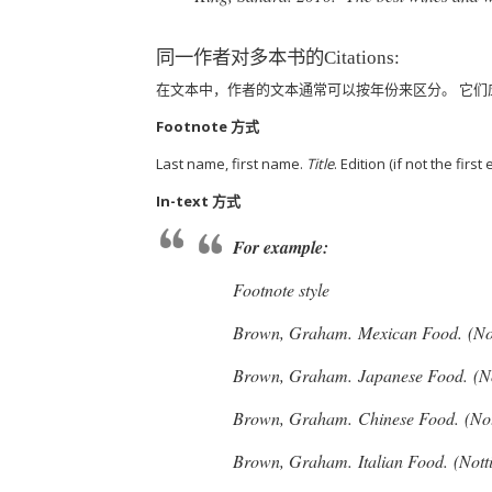
同一作者对多本书的Citations:
在文本中，作者的文本通常可以按年份来区分。
它们
Footnote 方式
Last name, first name.
Title
. Edition (if not the firs
In-text 方式
For example:
Footnote style
Brown, Graham.
Mexican Food.
(Not
Brown, Graham.
Japanese Food.
(No
Brown, Graham.
Chinese Food.
(Not
Brown, Graham.
Italian Food.
(Nott