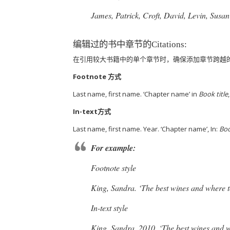
James, Patrick, Croft, David, Levin, Sus
编辑过的书中章节的Citations:
在引用较大书籍中的单个章节时，确保添加章节跨越的页面
Footnote 方式
Last name, first name. ‘Chapter name’ in
Book title
In-text方式
Last name, first name. Year. ‘Chapter name’, In:
Boo
For example:
Footnote style
King, Sandra. ‘The best wines and where t
In-text style
King, Sandra. 2010. ‘The best wines and w