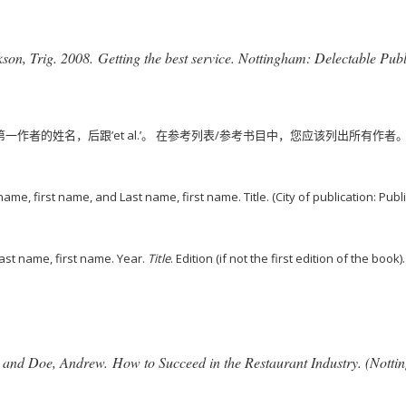
son, Trig. 2008.
Getting the best service
. Nottingham: Delectable Publ
的姓名，后跟’et al.’。
在参考列表/参考书目中，您应该列出所有作者
ame, first name, and Last name, first name. Title. (City of publication: Publi
ast name, first name. Year.
Title
. Edition (if not the first edition of the book)
an and Doe, Andrew.
How to Succeed in the Restaurant Industry
. (Notti