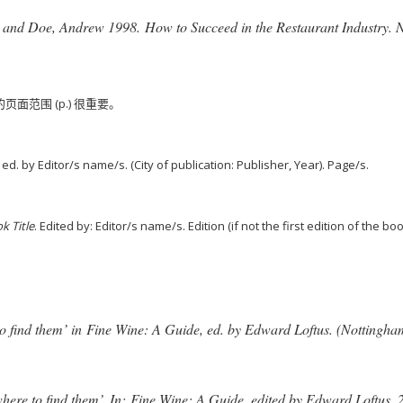
an and Doe, Andrew 1998.
How to Succeed in the Restaurant Industry
. 
范围 (p.) 很重要。
, ed. by Editor/s name/s. (City of publication: Publisher, Year). Page/s.
k Title
. Edited by: Editor/s name/s. Edition (if not the first edition of the boo
o find them’ in
Fine Wine: A Guide
, ed. by Edward Loftus. (Nottingham
here to find them’. In:
Fine Wine: A Guide
, edited by Edward Loftus, 