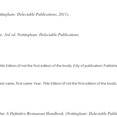
ottingham: Delectable Publications, 2011).
te
. 3rd ed. Nottingham: Delectable Publications.
itle
. Edition (if not the first edition of the book). (City of publication: Publishe
ast name, first name. Year.
Title
. Edition (if not the first edition of the book)
ut: A Definitive Restaurant Handbook
. (Nottingham: Delectable Publi