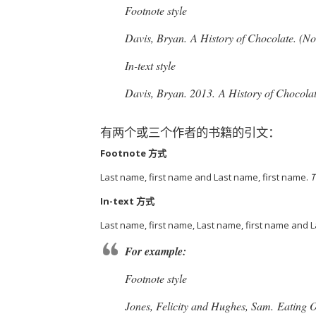
Footnote style
Davis, Bryan.
A History of Chocolate
. (N
In-text style
Davis, Bryan. 2013.
A History of Chocola
有两个或三个作者的书籍的引文：
Footnote 方式
Last name, first name and Last name, first name.
T
In-text 方式
Last name, first name, Last name, first name and L
For example:
Footnote style
Jones, Felicity and Hughes, Sam.
Eating O