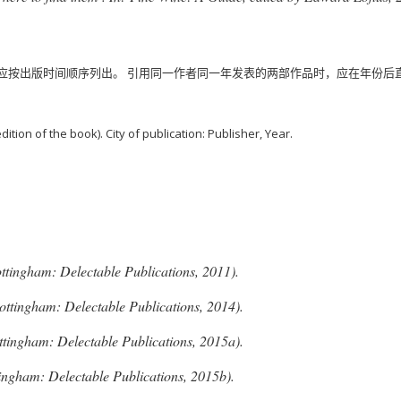
应按出版时间顺序列出。
引用同一作者同一年发表的两部作品时，应在年份后直接标
t edition of the book). City of publication: Publisher, Year.
tingham: Delectable Publications, 2011).
ttingham: Delectable Publications, 2014).
tingham: Delectable Publications, 2015a).
ingham: Delectable Publications, 2015b).