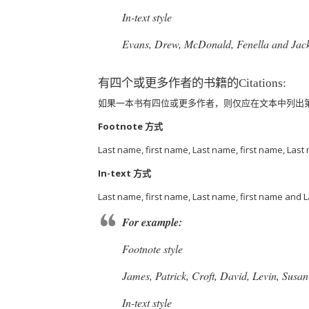
In-text style
Evans, Drew, McDonald, Fenella and Jack
有四个或更多作者的书籍的Citations:
如果一本书有四位或更多作者，则仅应在文本中列出第一作者
Footnote 方式
Last name, first name, Last name, first name, Last n
In-text 方式
Last name, first name, Last name, first name and L
For example:
Footnote style
James, Patrick, Croft, David, Levin, Sus
In-text style