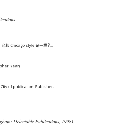
ications.
。
这和 Chicago style 是一样的。
sher, Year).
. City of publication: Publisher.
ngham: Delectable Publications, 1998).