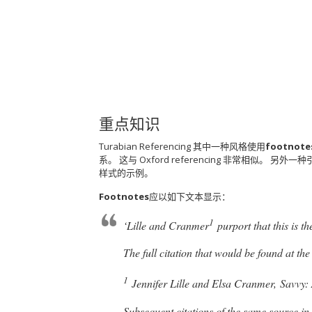
重点知识
Turabian Referencing 其中一种风格使用
footnote
系。
这与 Oxford referencing 非常相似。
另外一种
样式的示例。
Footnotes
应以如下文本显示：
1
‘Lille and Cranmer
purport that this is t
The full citation that would be found at th
1
Jennifer Lille and Elsa Cranmer,
Savvy:
Subsequent citations of the same source in