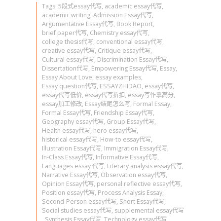
Tags:
5段式essay代写
,
academic essay代写
,
academic writing
,
Admission Essay代写
,
Argumentative Essay代写
,
Book Report
,
brief paper代写
,
Chemistry essay代写
,
college thesis代写
,
conventional essay代写
,
creative essay代写
,
Critique essay代写
,
Cultural essay代写
,
Discrimination Essay代写
,
Dissertation代写
,
Empowering Essay代写
,
Essay
,
Essay About Love
,
essay examples
,
Essay question代写
,
ESSAYZHIDAO
,
essay代写
,
essay代写低价
,
essay代写折扣
,
essay写作拿高分
,
essay加工修改
,
Essay结尾怎么写
,
Formal Essay
,
Formal Essay代写
,
Friendship Essay代写
,
Geography essay代写
,
Group Essay代写
,
Health essay代写
,
hero essay代写
,
historical essay代写
,
How-to essay代写
,
Illustration Essay代写
,
Immigration Essay代写
,
In-Class Essay代写
,
Informative Essay代写
,
Languages essay 代写
,
Literary analysis essay代写
,
Narrative Essay代写
,
Observation essay代写
,
Opinion Essay代写
,
personal reflective essay代写
,
Position essay代写
,
Process Analysis Essay
,
Second-Person essay代写
,
Short Essay代写
,
Social studies essay代写
,
supplemental essay代写
,
Synthesis Essay代写
,
Technology essay代写
,