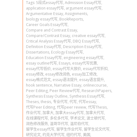
Tags:
5段式essay代写
,
Admission Essay代写
,
application essay代写
,
argument essay代写
,
Argumentative Essay
,
Assignments
,
biology essay代写
,
BookReports
,
Career Goals Essay代写
,
Compare and Contrast Essay
,
Compare/Contrast Essay
,
creative essay代写
,
Critical Analysis Essay代写
,
DBQ Essay代写
,
Definition Essay代写
,
Description Essay代写
,
Dissertations
,
Ecology Essay代写
,
Education Essay代写
,
engineering essay代写
,
essay outline代写
,
Essays
,
essay代写优惠
,
essay代写低价
,
essay代写大放价
,
essay代写折扣
,
essay修改
,
essay修改润色
,
essay加工修改
,
essay格式范文
,
essay语法提升
,
essay语言提升
,
hook sentence
,
Narrative Essay
,
onlinecourse
,
Peer Editing
,
Peer Review代写
,
ResearchPapers
,
Synthesis Essay Outline
,
Synthesis Essay代写
,
Theses
,
thesis
,
专业代写
,
代写
,
代写essay
,
代写Peer Editing
,
代写peer review
,
代写Thesis
,
作业代写
,
加拿大
,
加拿大essay代写
,
加拿大代写
,
在线课程代写
,
多伦多代写
,
学术论文
,
波士顿代写
,
润色修改服务
,
温哥华代写
,
温尼伯代写
,
留学生essay代写
,
留学生作业代写
,
留学生论文代写
,
研究论文
,
约克大学代写
,
纽约代写
,
美国
,