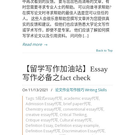
中再次看到的反馈。 要写出出色而清晰的文章，有
时您需要寻求专业人士的帮助。 可以向谁寻求帮助?
在撰写论文时寻求帮助的最佳人选是您可以信任的
人。 这些人会很乐意帮助您撰写文章并为您提供真
实的反馈和建议。 但他们也应该熟悉大学论文写作
或学术写作，即使不是专家。 他们应该了解如何撰
写学术论文以及引用资料。 问问你 […]
Read more
→
Back to Top
【留学写作加油站】Essay
写作必备之fact check
On 11/13/2021
/
论文作业写作技巧 Writing Skills
Tags:
5段式essay代写
,
academic essay代写
,
Admission Essay代写
,
brief paper代写
,
Chemistry essay代写
,
conventional essay代写
,
creative essay代写
,
Critical Thinking
,
Critique essay代写
,
Cultural essay代写
,
Definition Essay
,
Definition essay example
,
Definition Essay代写
,
Discrimination Essay代写
,