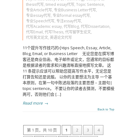
thesis代写
,
timed essay代写
,
Topic Sentence
,
专业Article代写
,
专业Business Letter代写
,
专业essay代写
,
专业formal essay代写
,
专业Speech代写
,
专注essay代写
,
代写Academic essay
,
代写Blog
,
代写Dissertation
,
代写Email
,
代写Thesis
,
代写留学生论文
,
代写英文论文
,
英语论文代写
11个提升写作技巧的小tips Speech, Essay, Article,
Blog, Email, or Business Letter 无论您是在撰写博
客还是商业信函、电子邮件或论文，您通常的目标都
是根据读者的需求和兴趣清晰直接地撰写文章。 这
11 条提示应该可以帮助您提高写作水平，无论您是
打算告知还是说服。 以你的主要想法为主导 一个基
本原则，在第一句中陈述段落的主要思想 – 主题句|
topic sentence。 不要让你的读者去猜测，不要模棱
两可，否则他们会 […]
Read more
→
Back to Top
第 1 页，共 10 页
1
2
3
4