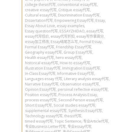
college thesis代写
,
conventional essay代写
,
creative essay代写
,
Critique essay代写
,
Cultural essay代写
,
Discrimination Essay代写
,
Dissertation代写
,
Empowering Essay代写
,
Essay
,
Essay About Love
,
essay examples
,
Essay question代写
,
ESSAYZHIDAO
,
essay代写
,
essay代写低价
,
essay代写折扣
,
essay写作拿高分
,
essay加工修改
,
Essay结尾怎么写
,
Formal Essay
,
Formal Essay代写
,
Friendship Essay代写
,
Geography essay代写
,
Group Essay代写
,
Health essay代写
,
hero essay代写
,
historical essay代写
,
How-to essay代写
,
Illustration Essay代写
,
Immigration Essay代写
,
In-Class Essay代写
,
Informative Essay代写
,
Languages essay 代写
,
Literary analysis essay代写
,
Narrative Essay代写
,
Observation essay代写
,
Opinion Essay代写
,
personal reflective essay代写
,
Position essay代写
,
Process Analysis Essay
,
process essay代写
,
Second-Person essay代写
,
Short Essay代写
,
Social studies essay代写
,
supplemental essay代写
,
Synthesis Essay代写
,
Technology essay代写
,
thesis代写
,
timed essay代写
,
Topic Sentence
,
专业Article代写
,
专业Business Letter代写
,
专业essay代写
,
专业formal essay代写
,
专业Speech代写
,