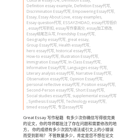
Cultural essay代写
,
Definition Essay
,
Definition essay example
,
Definition Essay代写
,
Discrimination Essay代写
,
Empowering Essay代写
,
Essay
,
Essay About Love
,
essay examples
,
Essay question代写
,
ESSAYZHIDAO
,
essay代写低价
,
essay代写折扣
,
essay写作拿高分
,
essay加工修改
,
Essay结尾怎么写
,
Friendship Essay代写
,
Geography essay代写
,
great essay
,
Group Essay代写
,
Health essay代写
,
hero essay代写
,
historical essay代写
,
How-to essay代写
,
Illustration Essay代写
,
Immigration Essay代写
,
In-Class Essay代写
,
Informative Essay代写
,
Languages essay 代写
,
Literary analysis essay代写
,
Narrative Essay代写
,
Observation essay代写
,
Opinion Essay代写
,
personal reflective essay代写
,
Position essay代写
,
Second-Person essay代写
,
Short Essay代写
,
Social studies essay代写
,
supplemental essay代写
,
Synthesis Essay代写
,
Technology essay代写
,
timed essay代写
,
专注essay代写
Great Essay 写作秘籍 有多少次你确信写得很完美
的论文，你的导师都批注了存在问题和需要修改的地
方， 你的成绩有多少次因为语法或引文上的小错误
而受到影响？ 不管数量多少，肯定是您不想在论文