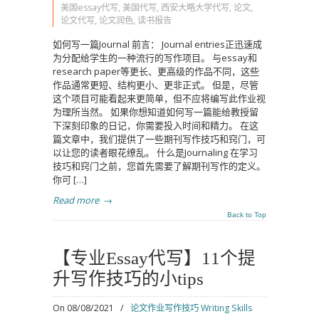
美国essay代写
,
美国代写
,
西安大略大学代写
,
论文
,
论文代写
,
论文润色
,
读书报告
如何写一篇Journal 前言： Journal entries正迅速成
为分配给学生的一种流行的写作项目。 与essay和
research paper等更长、更高级的作品不同，这些
作品通常更短、结构更小、更非正式。 但是，尽管
这个项目可能看起来更简单，但不应将编写此作业视
为理所当然。 如果你想知道如何写一篇能给教授留
下深刻印象的日记，你需要投入时间和精力。 在这
篇文章中，我们提供了一些期刊写作技巧和窍门，可
以让您的读者眼花缭乱。 什么是Journaling 在学习
技巧和窍门之前，您首先需要了解期刊写作的定义。
你可 […]
Read more
→
Back to Top
【专业Essay代写】11个提
升写作技巧的小tips
On 08/08/2021
/
论文作业写作技巧 Writing Skills