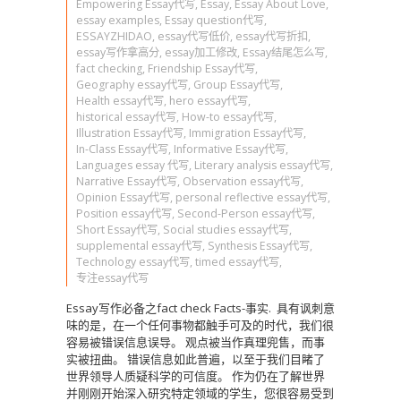
Empowering Essay代写
,
Essay
,
Essay About Love
,
essay examples
,
Essay question代写
,
ESSAYZHIDAO
,
essay代写低价
,
essay代写折扣
,
essay写作拿高分
,
essay加工修改
,
Essay结尾怎么写
,
fact checking
,
Friendship Essay代写
,
Geography essay代写
,
Group Essay代写
,
Health essay代写
,
hero essay代写
,
historical essay代写
,
How-to essay代写
,
Illustration Essay代写
,
Immigration Essay代写
,
In-Class Essay代写
,
Informative Essay代写
,
Languages essay 代写
,
Literary analysis essay代写
,
Narrative Essay代写
,
Observation essay代写
,
Opinion Essay代写
,
personal reflective essay代写
,
Position essay代写
,
Second-Person essay代写
,
Short Essay代写
,
Social studies essay代写
,
supplemental essay代写
,
Synthesis Essay代写
,
Technology essay代写
,
timed essay代写
,
专注essay代写
Essay写作必备之fact check Facts-事实. 具有讽刺意
味的是，在一个任何事物都触手可及的时代，我们很
容易被错误信息误导。 观点被当作真理兜售，而事
实被扭曲。 错误信息如此普遍，以至于我们目睹了
世界领导人质疑科学的可信度。 作为仍在了解世界
并刚刚开始深入研究特定领域的学生，您很容易受到