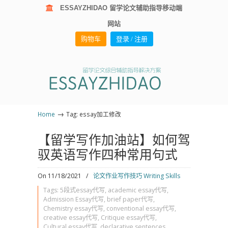
ESSAYZHIDAO 留学论文辅助指导移动端
网站
购物车
登录 / 注册
→
Home
Tag: essay加工修改
【留学写作加油站】如何驾
驭英语写作四种常用句式
On 11/18/2021
/
论文作业写作技巧 Writing Skills
Tags:
5段式essay代写
,
academic essay代写
,
Admission Essay代写
,
brief paper代写
,
Chemistry essay代写
,
conventional essay代写
,
creative essay代写
,
Critique essay代写
,
Cultural essay代写
,
declarative sentences
,